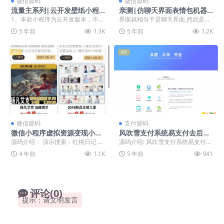
微信源码
微信源码
流量主系列|云开发壁纸小程
亲测|仿聊天界面表情包机器
序源码+超详细视频教程下载
人小程序源码下载
1、本款小程序为云开发版本，不需
界面就相当于是聊天界面,然后是你
要服务器域名 微信和QQ都能搭建
和AI的界面 打开小程序后会自动全
5 年前
1.3K
5 年前
1.2K
内有教学视频 ...
网推送几个表情...
VIP
VIP
微信源码
支付源码
微信小程序虚拟资源变现小程
风吹雪支付系统易支付去后台
序知识付费个人企业流量主小
验证版本代理系统个人易支付
源码介绍： 演示搜索：红桃日记 源
源码介绍: 风吹雪支付系统易支付去
程序开发搭建激励广告视频
完整100%可运行网站源码
码采用uniapp开发 后台thinkphp ...
后台验证版本代理系统个人易支付
4 年前
1.1K
5 年前
941
完整100%可运...
评论(0)
提示：请文明发言