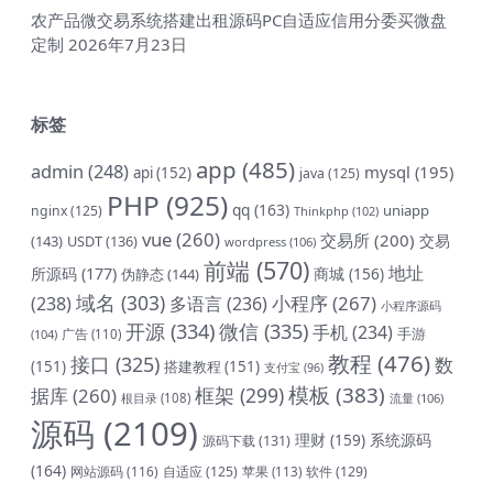
农产品微交易系统搭建出租源码PC自适应信用分委买微盘
定制
2026年7月23日
标签
app
(485)
admin
(248)
mysql
(195)
api
(152)
java
(125)
PHP
(925)
qq
(163)
uniapp
nginx
(125)
Thinkphp
(102)
vue
(260)
交易所
(200)
交易
(143)
USDT
(136)
wordpress
(106)
前端
(570)
地址
所源码
(177)
商城
(156)
伪静态
(144)
域名
(303)
小程序
(267)
(238)
多语言
(236)
小程序源码
开源
(334)
微信
(335)
手机
(234)
手游
(104)
广告
(110)
教程
(476)
接口
(325)
数
(151)
搭建教程
(151)
支付宝
(96)
模板
(383)
框架
(299)
据库
(260)
根目录
(108)
流量
(106)
源码
(2109)
理财
(159)
系统源码
源码下载
(131)
(164)
网站源码
(116)
自适应
(125)
软件
(129)
苹果
(113)