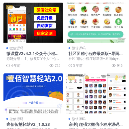
VIP
VIP
微信源码
微信源码
微课堂V2v4.2.1公众号小程序
社区团购小程序最新版+界面d
+插件+前端
iy+分销+附近团长+供应商+拼
源码介绍： 1、修复DIY个人中心页
社区团购小程序最新版+界面diy+分
团+菜谱+秒杀+预售+配送+直
面点击头像昵称无法同步微信头像
销+附近团长+供应商+拼团+菜谱
4 年前
725
5 年前
946
播
昵称问题。 2...
+秒杀+预售...
VIP
VIP
微信源码
微信源码
壹佰智慧轻站V2 _1.0.33
亲测|超强大微信小程序源码-
内含几十款功能王者战力查询