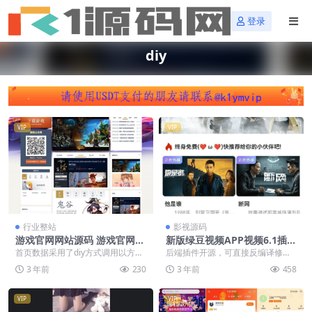
登录
diy
VIP
VIP
行业整站
影视源码
游戏官网网站源码 游戏官网模
新版绿豆视频APP视频6.1插件
版源码 远征游戏官网模版源码
版反编译指南及教程
首页数据采用了diy方式调用以方便
后端插件开源，可直接反编译修改
可兼容各大主流浏览器
站长编辑。网站模板风格简约大
方便，免授权 对接苹果CMS,自定义
3 年前
230
3 年前
458
气，可兼容各打主流...
DIY页面布局...
VIP
VIP