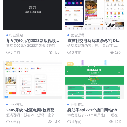
行业整站
微信源码
某互卖60元的2023新版视频通
直播社交电商商城源码/可DIY
话照妖镜 多模板
前端+自动生成H5和小程序客
某互卖60元的2023新版视频通话照
这玩应是真的强大啊、 后台可以生
户端源码【亲测源码】
妖镜 多模板，需开启https （ssl证
成H5、App、百度小程序、微信小
3 年前
433
3 年前
590
书...
程序、QQ小程...
VIP
VIP
行业整站
行业整站
SaaS系统/社区电商/物流配
身助手api271个接口网站php
送/DIY前端/直播电商/微信抖
源码免费下载
源码说明： 没有VUE源码，这个应
本次更新了271个可用接口，现在
音百度多端小程序
该不好办，有H5这个文件夹，都是
开源给大家使用 已经去后门和加密
4 年前
1.1K
4 年前
1.2K
编译的。 反编...
看图猜成语接口...