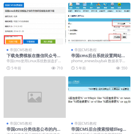
帝国CMS教程
帝国CMS教程
下载免费模板在微信民众号内
帝国cms后台系统设置网站地
里获取下载认证码获取不到的
址改了信息地址域名稳固的解
帝国cms使用Linux系统数据盘扩容
phome_enewsbuybak 数据表字段
缘故原由
决方式
后宝塔控制面板数据盘大小不变的
解释（购买记录表） ...
5 年前
710
5 年前
550
解决方法如下...
帝国CMS教程
帝国CMS教程
帝国cms分类信息公布的内容
帝国CMS后台搜索报错Illegal
生产图片名堂
mix of collations for opera