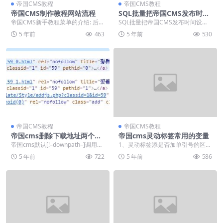
帝国CMS教程
帝国CMS教程
帝国CMS制作教程网站流程
SQL批量把帝国CMS发布时间
设置为真实发布时间
帝国CMS新手教程菜单的介绍: 后台
SQL批量把帝国CMS发布时间设置
管理界面包括以下元素：菜单区：
为真实发布时间方法，sql语句如
5 年前
463
5 年前
530
包括系统、信息...
下，替换前记得...
帝国CMS教程
帝国CMS教程
帝国cms删除下载地址两个空
帝国cms灵动标签常用的变量
格方法
帝国cms默认[!–downpath–]调用下
1、灵动标签添是否加单引号的区别
载地址标签会有两个空格，是为了
<?=$bqr[title]?>和...
5 年前
722
5 年前
586
让多...