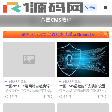
登录
帝国CMS教程
帝国CMS教程
帝国CMS教程
帝国cms PC端网站自动跳转
帝国CMS必做的平安防护设置
手机端网站的方式
通常我们使用帝国cms做好了手机
帝国cms调用当前同级栏目代码 <u
版和pc版，怎么让他们互联起来
l class="slide-nav"...
5 年前
760
5 年前
740
吧，好比我们用手机...