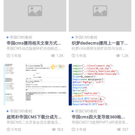
帝国CMS教程
帝国CMS教程
帝国cms挪用相关文章方式大
织梦dedecms挪用上一篇下一
全
篇以及样式修改
帝国CMS动态版循环栏目伪静态地
织梦cms调用当前栏目ID与当前栏
址 $orderby=(int)$_GET[or...
目顶级ID的方法 一、采用dedecms
5 年前
1.3K
5 年前
1.2K
获取当...
帝国CMS教程
帝国CMS教程
超简朴帝国CMS下载分成方式,
帝国cms因大意导致360检测
无需要插件
出“[高危]SQL注入破绽（盲
帝国CMS二次开发会员注册激活后
帝国CMS7.5使用PHP7.x环境登录
注）”
发送欢迎邮件方法 教程步骤 会员
后台报错的解决方法！ 一个客户的
5 年前
503
5 年前
537
注...
网站在3...