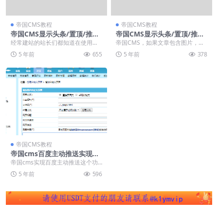
帝国CMS教程
帝国CMS教程
帝国CMS显示头条/置顶/推荐
帝国CMS显示头条/置顶/推荐
等标记方法
等标记方法
经常建站的站长们都知道在使用帝
帝国CMS，如果文章包含图片，或
国CMS，如果文章包含图片，或者
者文章是置顶的，需要在列表的题
5 年前
655
5 年前
378
文章是置顶的，需要...
头显示相应的标识，...
帝国CMS教程
帝国cms百度主动推送实现代
码分享-不用插件几行代码解决
帝国cms实现百度主动推送这个功
能，对于不大熟悉帝国cms的程序
5 年前
596
的站长来说确实是...