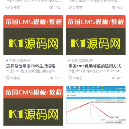
谈论列表中显示IP地址所有的修改
帝国CMS后台管理信息搜索时报错
tion ‘like’
方式 放到e目录下 修改第16行 ...
“Illegal mix of collatio...
5 年前
442
5 年前
473
帝国CMS教程
帝国CMS教程
怎样修改帝国CMS生成缩略图
帝国cms灵动标签的适用方式
的质量大小
帝国CMS生成缩略图图功能会降低
帝国cms灵动标签的$bqr和$bqsr
图片质量，质量严重受损。 如下图
是怎么分的 [e:loop={4,6,0...
5 年前
526
5 年前
416
所示： 左边是原...