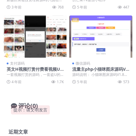
定制ui 前端为VUE，运行稳定，未
3 年前
768
5 年前
447
发现bug
VIP
支付源码
微信源码
英文H视频打赏付费看视频U
流量主php小猫咪图床源码V1.
支付盗U源码下载
8，无需数据库
一套视频打赏的源码，一套盗U的
源码说明： 小猫咪图床源码V1.8，
源码。之前还有套不就不上架了。
无需数据库，拥有叁楼，戒指，bili
4 年前
1.7K
5 年前
573
如果你自己有盗U源...
bili...
评论(0)
提示：请文明发言
近期文章