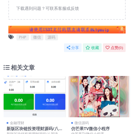
下载遇到问题？可联系客服或反馈
PHP
微信
源码
分享
收藏
点赞(
0
)
相关文章
VIP
金融理财
微信源码
新版区块链投资理财源码/八国
仿芒果TV微信小程序
语言/定制ui【代售】
新版区块链投资理财源码/八国语言/
仿芒果TV微信小程序