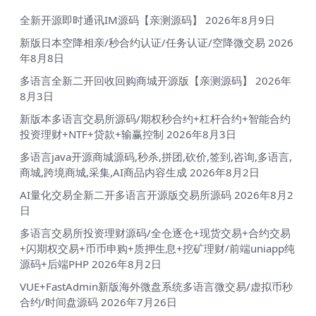
全新开源即时通讯IM源码【亲测源码】
2026年8月9日
新版日本空降相亲/秒合约认证/任务认证/空降微交易
2026
年8月8日
多语言全新二开回收回购商城开源版【亲测源码】
2026年
8月3日
新版本多语言交易所源码/期权秒合约+杠杆合约+智能合约
投资理财+NTF+贷款+输赢控制
2026年8月3日
多语言java开源商城源码,秒杀,拼团,砍价,签到,咨询,多语言,
商城,跨境商城,采集,AI商品内容生成
2026年8月2日
AI量化交易全新二开多语言开源版交易所源码
2026年8月2
日
多语言交易所投资理财源码/全仓逐仓+现货交易+合约交易
+闪期权交易+币币申购+质押生息+挖矿理财/前端uniapp纯
源码+后端PHP
2026年8月2日
VUE+FastAdmin新版海外微盘系统多语言微交易/虚拟币秒
合约/时间盘源码
2026年7月26日