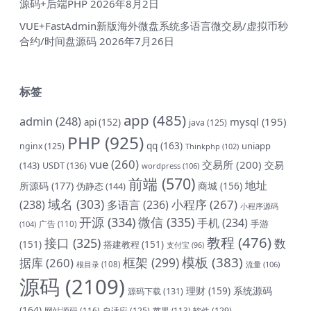
源码+后端PHP
2026年8月2日
VUE+FastAdmin新版海外微盘系统多语言微交易/虚拟币秒
合约/时间盘源码
2026年7月26日
标签
app
(485)
admin
(248)
mysql
(195)
api
(152)
java
(125)
PHP
(925)
qq
(163)
uniapp
nginx
(125)
Thinkphp
(102)
vue
(260)
交易所
(200)
交易
(143)
USDT
(136)
wordpress
(106)
前端
(570)
地址
所源码
(177)
商城
(156)
伪静态
(144)
域名
(303)
小程序
(267)
(238)
多语言
(236)
小程序源码
开源
(334)
微信
(335)
手机
(234)
手游
(104)
广告
(110)
教程
(476)
接口
(325)
数
(151)
搭建教程
(151)
支付宝
(96)
模板
(383)
框架
(299)
据库
(260)
根目录
(108)
流量
(106)
源码
(2109)
理财
(159)
系统源码
源码下载
(131)
(164)
网站源码
(116)
自适应
(125)
软件
(129)
苹果
(113)