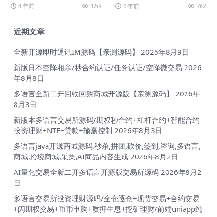
据
测试、自行下载研究。 做影视站最
QQ 微信拦截都能检测,上传服务器
4 年前
1.5K
4 年前
762
麻烦的就是新站...
即用源码
近期文章
全新开源即时通讯IM源码【亲测源码】
2026年8月9日
新版日本空降相亲/秒合约认证/任务认证/空降微交易
2026
年8月8日
多语言全新二开回收回购商城开源版【亲测源码】
2026年
8月3日
新版本多语言交易所源码/期权秒合约+杠杆合约+智能合约
投资理财+NTF+贷款+输赢控制
2026年8月3日
多语言java开源商城源码,秒杀,拼团,砍价,签到,咨询,多语言,
商城,跨境商城,采集,AI商品内容生成
2026年8月2日
AI量化交易全新二开多语言开源版交易所源码
2026年8月2
日
多语言交易所投资理财源码/全仓逐仓+现货交易+合约交易
+闪期权交易+币币申购+质押生息+挖矿理财/前端uniapp纯