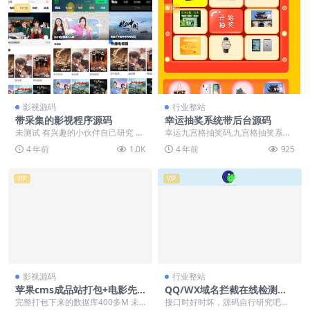
VIP
VIP
影视源码
行业整站
带采集的影视程序源码
幸运抽奖系统带后台源码
未测试 有兴趣的小伙伴自己研究 全
幸运九宫格抽奖码,九宫格抽奖系统
自动更新采集影视带10套模板PHP
源码php+mysql,微信抽奖系统 1.本
4 年前
1.0K
4 年前
925
源码 一个全...
程序...
VIP
VIP
影视源码
行业整站
苹果cms成品站打包+电影先
QQ/WX域名拦截在线检测源
生6.1.1模板优化版+15W+数
码免费下载
完整打包下来的数据库400多M 未
接口时好时坏，源码自行研究吧。