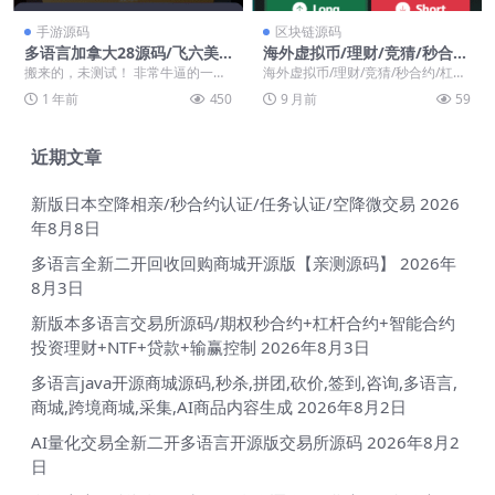
手游源码
区块链源码
多语言加拿大28源码/飞六美
海外虚拟币/理财/竞猜/秒合
金盘/多玩法追号/前端vue纯
约/杠杆合约/后端输赢可控/开
搬来的，未测试！ 非常牛逼的一个
海外虚拟币/理财/竞猜/秒合约/杠杆
源码+后端Java
源系统代码/支持代理【亲测源
框架，采用的都是最新的框架系统
合约/后端输赢可控/开源系统代码/
1 年前
450
9 月前
59
码】
开发，目前是我见过...
支持代理 ...
近期文章
新版日本空降相亲/秒合约认证/任务认证/空降微交易
2026
年8月8日
多语言全新二开回收回购商城开源版【亲测源码】
2026年
8月3日
新版本多语言交易所源码/期权秒合约+杠杆合约+智能合约
投资理财+NTF+贷款+输赢控制
2026年8月3日
多语言java开源商城源码,秒杀,拼团,砍价,签到,咨询,多语言,
商城,跨境商城,采集,AI商品内容生成
2026年8月2日
AI量化交易全新二开多语言开源版交易所源码
2026年8月2
日