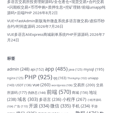
多语言交易所投资理财源码/全仓逐仓+现货交易+合约交易
+闪期权交易+币币申购+质押生息+挖矿理财/前端uniapp纯
源码+后端PHP
2026年8月2日
VUE+FastAdmin新版海外微盘系统多语言微交易/虚拟币秒
合约/时间盘源码
2026年7月26日
VUE多语言AliExpress商城刷单系统PHP开源源码
2026年7
月24日
标签
app
(485)
admin
(248)
mysql
(195)
api
(152)
java
(125)
PHP
(925)
qq
(163)
uniapp
nginx
(125)
Thinkphp
(102)
vue
(260)
交易所
(200)
交易
(143)
USDT
(136)
wordpress
(106)
前端
(570)
地址
所源码
(177)
商城
(156)
伪静态
(144)
域名
(303)
小程序
(267)
(238)
多语言
(236)
小程序源码
开源
(334)
微信
(335)
手机
(234)
手游
(104)
广告
(110)