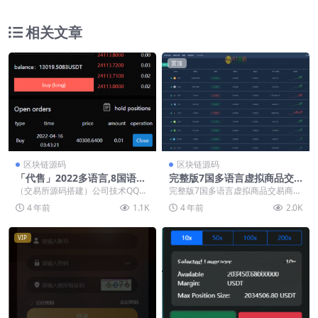
相关文章
置顶
区块链源码
区块链源码
「代售」2022多语言,8国语言,
完整版7国多语言虚拟商品交
交易所,完整代码,黑夜白天模
易商城代码-币币-合约-期权-申
（交易所源码搭建）公司技术QQ：
完整版7国多语言虚拟商品交易商城
式,申购,秒合约,合约,币币,元宇
购-理财-推广
34401713，最新版源码 代售二开
代码-币币-合约-期权-申购-理财-推
4 年前
1.1K
4 年前
2.0K
宙理财,详细搭建教程
出来的一套...
广太漂亮了...
VIP