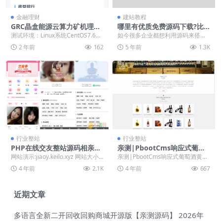
金融理财
建站教程
GRC晶盒能源云算力矿机理财
哪里有优质免费源码下载?比
系统/Grcnyst云算力矿机/区
如商城源码？理财源码？「站
测试环境：Linux系统CentOS7.6、
如今很多企业都想利用源码来搭建
块链云算力矿机/余额宝理财/
长推荐」
宝塔、PHP7.2、MySQL5.6...
属于自己的商城系统，理财系统等
2 年前
162
5 年前
1.3K
虚拟币交易市场/前端html+后
但目前市面上的源码有...
端PHP
VIP
行业整站
行业整站
PHP在线交友整站源码相亲征
亲测|PbootCms响应式葡萄
婚网站H5模板微信支付对接公
酒黄酒类网酿酒酒业食品类网
网站演示:jiaoy.keilo.xyz 网站大小:3
亲测|PbootCms响应式葡萄酒黄酒
众号婚恋程序响应式wap手机
站模板下载
2M压缩包 安装环境:PH...
类网酿酒酒业食品类网站模板下载
4 年前
2.1K
4 年前
667
端[商业运营]
Pboot...
近期文章
多语言全新二开回收回购商城开源版【亲测源码】
2026年