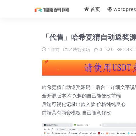
首页
wordpres
「代售」哈希竞猜自动返奖
4 年前
区块链源码
0
0
2.4K
哈希竞猜自动返奖源码 + 后台 + 详细文字说
全开源版本.有兴趣的自己随便改前端
后端可视化记录出款入款 价格纯纯良心
前端具有两套模板 自己随意修改