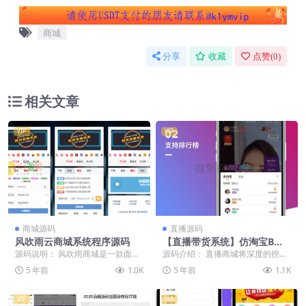
商城
分享
收藏
点赞(
0
)
相关文章
VIP
VIP
商城源码
直播源码
风吹雨云商城系统程序源码
【直播带货系统】仿淘宝B站
购物直播微信小程序带货完整
源码说明： 风吹雨商城是一款面对
源码介绍： 直播商城将深度的挖掘
PHP源码
大众化的单商户销售商城,长期为大
内容+电商的需求(内容:短视频带货,
5 年前
1.0K
5 年前
1.1K
家提供免费的技术...
自媒体入驻文...
VIP
VIP