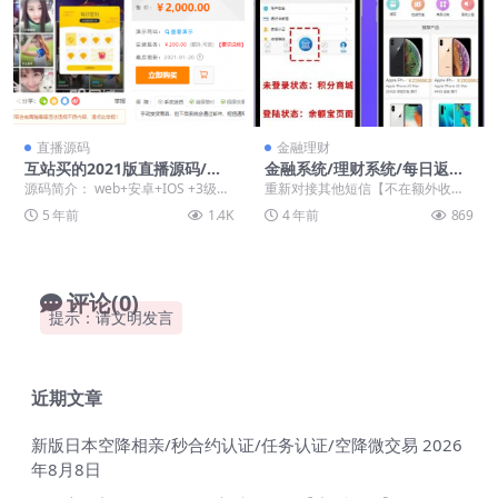
直播源码
金融理财
互站买的2021版直播源码/支
金融系统/理财系统/每日返利/
付已接
影视投资/投资理财/积分商城/
源码简介： web+安卓+IOS +3级推
重新对接其他短信【不在额外收费
免签约支付系统
广+短视频+vip守护+进场坐骑+主
对接】 11月4日更新： ·首页双模板
5 年前
1.4K
4 年前
869
播...
正常切换【独...
评论(0)
提示：请文明发言
近期文章
新版日本空降相亲/秒合约认证/任务认证/空降微交易
2026
年8月8日