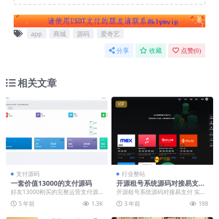
app
商城
源码
爱奇艺
分享
收藏
点赞(
0
)
相关文章
VIP
支付源码
行业整站
一套价值13000的支付源码
开源租号系统源码对接易支付
【亲测源码】
好友13000刚买的完整运营支付源
开源租号系统源码对接易支付 实测
码，现在也还在用。具体这个有什
了下 完美无缺 无bug 后门已清 有
5 年前
1.3K
3 年前
198
么功能不甚了解，...
分销推广功...