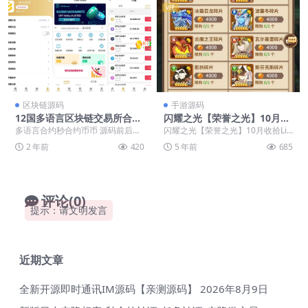
VIP
区块链源码
手游源码
12国多语言区块链交易所合约
闪耀之光【荣誉之光】10月收
秒合约币币质押挖矿杠杆法币
拾Linux手艺服务端+安卓+G
多语言合约秒合约币币 源码前后端
闪耀之光【荣誉之光】10月收拾Lin
源码
M后台【站长亲测】
分离的 支持pc 手机端vue 后端服务
ux手艺服务端+安卓+GM后台【站
2 年前
420
5 年前
685
为PHP...
长亲测】 ...
评论(0)
提示：请文明发言
近期文章
全新开源即时通讯IM源码【亲测源码】
2026年8月9日