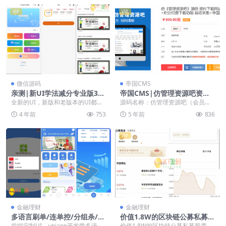
VIP
VIP
微信源码
帝国CMS
亲测|新UI学法减分专业版342
帝国CMS|仿管理资源吧资料
35道题库学法减分专业版小程
下载网站模板源码下载会员
全新的UI，新版和老版本的UI都在
源码名称：仿管理资源吧（会员系
序源码下载
+积分付费下载功能自动采集
压缩包里面了。 这个是专业版的，
统+积分下载+同步插件） 企业资料
4 年前
753
5 年前
836
而且题库特别全...
下载网站系统模版...
VIP
金融理财
金融理财
多语言刷单/连单控/分组杀/前
价值1.8W的区块链公募私募股
端uniapp后端php【海外多语
票基金理财源码【亲测源码】
前端定制UI，uniapp开发带多语
价值1.8W的区块链公募私募股票基