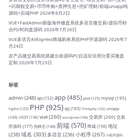
+闪期权交易+币币申购+质押生息+挖矿理财/前端uniapp纯
源码+后端PHP
2026年8月2日
VUE+FastAdmin新版海外微盘系统多语言微交易/虚拟币秒
合约/时间盘源码
2026年7月26日
VUE多语言AliExpress商城刷单系统PHP开源源码
2026年7
月24日
农产品微交易系统搭建出租源码PC自适应信用分委买微盘
定制
2026年7月23日
标签
app
(485)
admin
(248)
mysql
(195)
api
(152)
java
(125)
PHP
(925)
qq
(163)
uniapp
nginx
(125)
Thinkphp
(102)
vue
(260)
交易所
(200)
交易
(143)
USDT
(136)
wordpress
(106)
前端
(570)
地址
所源码
(177)
商城
(156)
伪静态
(144)
域名
(303)
小程序
(267)
(238)
多语言
(236)
小程序源码