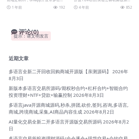
言抢单刷单系统】
言，后端php全源码带教程 系统功
金理财源码 UI看着不错 实际拿到手
1 年前
192
4 年前
852
能支持：支...
测试了下 ...
评论(0)
提示：请文明发言
近期文章
多语言全新二开回收回购商城开源版【亲测源码】
2026年
8月3日
新版本多语言交易所源码/期权秒合约+杠杆合约+智能合约
投资理财+NTF+贷款+输赢控制
2026年8月3日
多语言java开源商城源码,秒杀,拼团,砍价,签到,咨询,多语言,
商城,跨境商城,采集,AI商品内容生成
2026年8月2日
AI量化交易全新二开多语言开源版交易所源码
2026年8月2
日
多语言交易所投资理财源码/全仓逐仓+现货交易+合约交易