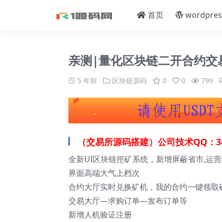
首页
wordpres
亲测|量化区块链二开合约交易
5 年前
区块链源码
0
0
799
（交易所源码搭建）公司技术QQ：34
全新UI区块链挖矿系统，新增屏蔽省市,运
界面高端大气上档次
合约大厅实时兑换矿机，我的合约一键领取
交易大厅—求购订单—发布订单等
新增人机验证注册