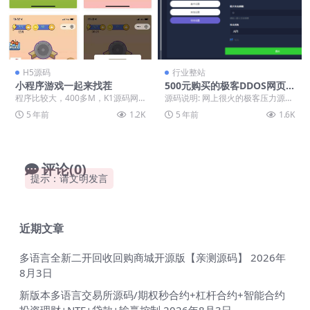
H5源码
行业整站
小程序游戏一起来找茬
500元购买的极客DDOS网页
端源码无授权
程序比较大，400多M，K1源码网
源码说明: 网上很火的极客压力源码
对小程序没什么研究，留给有需要
但是都是破解版 这次给大家放一个
5 年前
1.2K
5 年前
1.6K
的人， 应该还是...
正版源码 支...
评论(0)
提示：请文明发言
近期文章
多语言全新二开回收回购商城开源版【亲测源码】
2026年
8月3日
新版本多语言交易所源码/期权秒合约+杠杆合约+智能合约
投资理财+NTF+贷款+输赢控制
2026年8月3日