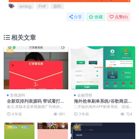
emlog
PHP
源码
分享
收藏
点赞(
0
)
相关文章
VIP
影视源码
金融理财
全新双排列表源码 带试看打赏
海外抢单刷单系统/谷歌商店A
视频打赏平台带盒子源码 加入
PP刷单系统/APP刷单/好评刷
备注:原版本是单视频推广列表的和
二开版的海外APP刷单系统，前端U
牛B个人免签支付
单/分组快杀/订单自动匹配/海
上传只能50M有限制。现修改双排
I重构优化、支持二次开发和整站定
4 年前
691
3 年前
724
外商城刷单/海外刷单
视频列表更加整洁...
制。 前端un...
VIP
VIP