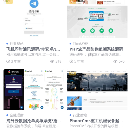
VIP
VIP
行业整站
ThinkPHP
飞机即时通讯源码/带安卓/IO
PHP农产品防伪追溯系统源码
S源码
刚开始搭建可以发消息 过一会服务
源码说明： php农产品防伪追溯系
器就崩了 有些接口不太会对接 你们
统源码，该系统采用最简单易用的p
3 年前
318
5 年前
570
有能力自己拿去...
hp+MySQ...
VIP
金融理财
行业整站
海外云数据抢单刷单系统/抢单
PbootCms重工机械设备起重
连单卡单/前端uniapp
机吊机机械设备通用网站模板
云数据抢单系统，前端UI全新定制
PbootCMS内核开发的网站模板，
源码下载「亲测源码」
可二开其他UI 前端uniapp开发，后
该模板适用于机械设备网站、重工