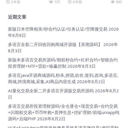
2 年前
125
4 年前
540
端php...
企业网站等企业...
近期文章
新版日本空降相亲/秒合约认证/任务认证/空降微交易
2026
年8月8日
多语言全新二开回收回购商城开源版【亲测源码】
2026年
8月3日
新版本多语言交易所源码/期权秒合约+杠杆合约+智能合约
投资理财+NTF+贷款+输赢控制
2026年8月3日
多语言java开源商城源码,秒杀,拼团,砍价,签到,咨询,多语言,
商城,跨境商城,采集,AI商品内容生成
2026年8月2日
AI量化交易全新二开多语言开源版交易所源码
2026年8月2
日
多语言交易所投资理财源码/全仓逐仓+现货交易+合约交易
+闪期权交易+币币申购+质押生息+挖矿理财/前端uniapp纯
源码+后端PHP
2026年8月2日
VUE+FastAdmin新版海外微盘系统多语言微交易/虚拟币秒