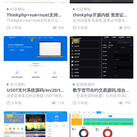
行业整站
行业整站
Thinkphp+vue+nuxt支持多
thinkphp开源内核 资质证书
平台免签支付的自动发卡售卡
网站源码 证书在线查询系统源
Thinkphp+vue+nuxt支持多平台免
证书在线查询系统,资质证书显示网
系统
码 自适应手机端
签支付的自动发卡售卡系统前后端
站源码,证书查询自适应手机端 新鲜
3 年前
556
3 年前
610
分离...
打包的证书在线...
VIP
支付源码
区块链源码
USDT支付系统源码/erc20/tr
数字货币合约交易源码,综合虚
c20/接口代码/基于thinkphp
拟货币交易平台源码（基于thi
这套是修复过的完整版 USDT钱包
（交易所源码搭建）公司技术QQ：
6【代售】
nkphp框架）中英文切换
自动充值提币接口php基于ERC20
34401713，最新版源码 pc+h5 持
3 年前
1.1K
3 年前
779
协议TRC...
委托...
VIP
VIP