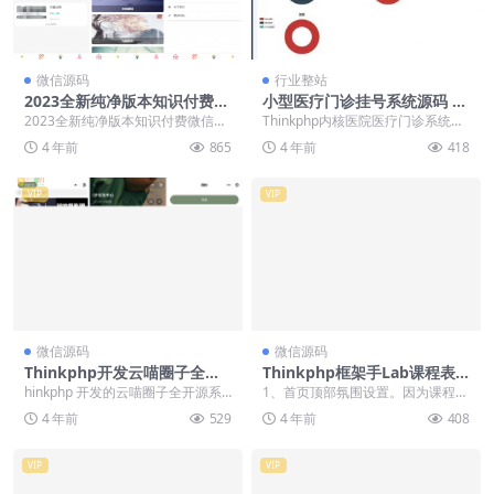
微信源码
行业整站
2023全新纯净版本知识付费微
小型医疗门诊挂号系统源码 医
信小程序源码_后台基于think
院管理系统后台thinkphp内
2023全新纯净版本知识付费微信小
Thinkphp内核医院医疗门诊系统源
php框架_内附搭建教程
核源码
程序源码，搭建安装简单 内附word
码 带第三方配置 带微信登录 功能
4 年前
865
4 年前
418
说明文档 ...
强大齐全...
VIP
VIP
微信源码
微信源码
Thinkphp开发云喵圈子全开
Thinkphp框架手Lab课程表
源系统源码 兴趣社区交友小程
小程序源码下载「亲测源码」
hinkphp 开发的云喵圈子全开源系
1、⾸⻚顶部氛围设置。因为课程表
序源码
统源码，兴趣社区交友小程序源
⼩程序太⼯具了，没有杂七杂⼋的
4 年前
529
4 年前
408
码。云喵圈子定...
功能，所以可运营空...
VIP
VIP