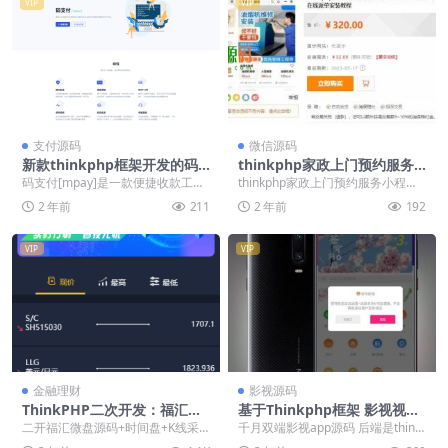
VIP
VIP
支付源码
微信源码
新款thinkphp框架开发的码
thinkphp家政上门预约服务
支付mpay源码/个人收款开源
小程序家政保洁师傅上门服务
码支付[mpay]是一款便捷收款工
thinkphp家政上门预约服务小程序
对接微信赞赏码收款码
小程序上门服务在线派单安装
具，专注于个人免签收款，通过普
家政保洁师傅上门服务小程序上门
2 年前
211
2 年前
192
教程
通收款码即可实现...
服务在线派单...
VIP
VIP
金融理财
影视源码
ThinkPHP二次开发：福汇微
基于Thinkphp框架 影视视频
盘源码 + 时间盘 + K线采集 功
APP系统源码 千月影视APP源
二开福汇微盘源码+时间盘+K线采
千月双端影视app源码 后端是think
能强大
码 前后端完美匹配 附带教程
集，thinkphp内核开发的，简单搭
php