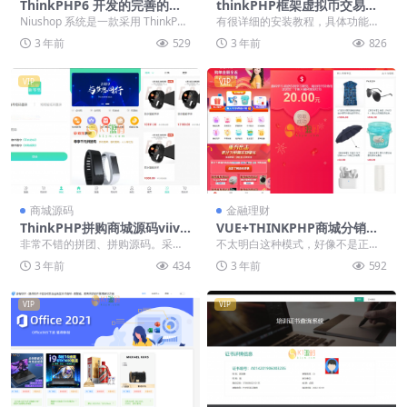
ThinkPHP6 开发的完善的多
thinkPHP框架虚拟币交易所
端商城系统（网页+小程序+H
微盘交易挖矿理财投资源码下
Niushop 系统是一款采用 ThinkPH
有很详细的安装教程，具体功能看
5）
载
P6 框架开发的完善电商系统。它
图。 thinkPHP框架虚拟币交易所微
3 年前
529
3 年前
826
具...
盘交易挖矿...
VIP
VIP
商城源码
金融理财
ThinkPHP拼购商城源码viiva
VUE+THINKPHP商城分销返
欢乐拼吧拼团系统源码下载
佣理财金融源码下载【亲测源
非常不错的拼团、拼购源码。采用T
不太明白这种模式，好像不是正经
【亲测源码】
码】
hinkPHP V5.0.24开发。支持微信公
的商城。 安装方式: 1.上传网站文件
3 年前
434
3 年前
592
众...
到网站根目录...
VIP
VIP