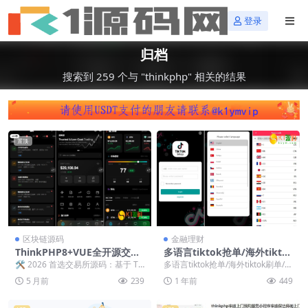
登录
归档
搜索到 259 个与 "thinkphp" 相关的结果
置顶
区块链源码
金融理财
ThinkPHP8+VUE全开源交易
多语言tiktok抢单/海外tikto
所源码十国语言秒合约、永
k刷单/分组/打针/前端vue后
🛠 2026 首选交易所源码：基于 TP
多语言tiktok抢单/海外tiktok刷单/分
续、质押矿机、现货交易
端thinkphp【海外多语言tikt
8 + WebSocket 的高性能交易...
组/打针/前端vue后端thin...
5 月前
239
1 年前
449
ok刷单源码】