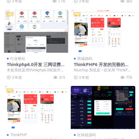
3 年前
1.1K
3 年前
360
建了一下，...
VIP
VIP
行业整站
商城源码
Thinkphp6.0开发 三网话费余
ThinkPHP6 开发的完善的多
额查询系统源码 三网话费查询
端商城uni-app系统（网页+小
本套系统是用thinkphp6.0框架开发
Niushop 系统是一款采用 ThinkPH
系统源码 支持在线查询
程序+H5）
的，PHP需大于8.2，系统支持用户
P6 框架开发的完善电商系统。 它...
3 年前
315
3 年前
778
中...
VIP
ThinkPHP
区块链源码