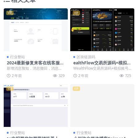
VIP
VIP
行业整站
区块链源码
2024最新修复来客在线客服系
ealthFlow交易所源码+模拟账
统/消息预知已读未读/多商户
号前端uniapp编译后+后端ph
新增消息预知，消息撤回，消息已
WealthFlow交易所源码+模拟账号
机器人/im即时通讯聊天
p
读未读， 修复需要刷新才能收到消
前端uniapp编译后+后端php，这
2 年前
329
2 年前
725
息 修复客户来源地...
一...
VIP
VIP
行业整站
行业整站