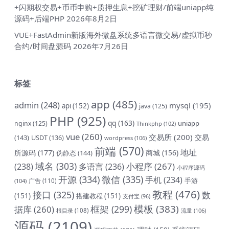
+闪期权交易+币币申购+质押生息+挖矿理财/前端uniapp纯
源码+后端PHP
2026年8月2日
VUE+FastAdmin新版海外微盘系统多语言微交易/虚拟币秒
合约/时间盘源码
2026年7月26日
标签
app
(485)
admin
(248)
mysql
(195)
api
(152)
java
(125)
PHP
(925)
qq
(163)
uniapp
nginx
(125)
Thinkphp
(102)
vue
(260)
交易所
(200)
交易
(143)
USDT
(136)
wordpress
(106)
前端
(570)
地址
所源码
(177)
商城
(156)
伪静态
(144)
域名
(303)
小程序
(267)
(238)
多语言
(236)
小程序源码
开源
(334)
微信
(335)
手机
(234)
手游
(104)
广告
(110)
教程
(476)
接口
(325)
数
(151)
搭建教程
(151)
支付宝
(96)
模板
(383)
框架
(299)
据库
(260)
根目录
(108)
流量
(106)
源码
(2109)