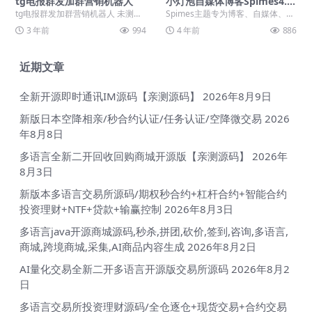
tg电报群发加群营销机器人
小灯泡自媒体博客Spimes4.6
收费typecho主题模板无加密
tg电报群发加群营销机器人 未测，
Spimes主题专为博客、自媒体、资
无授权源码下载
有需要自己下载研究！里面附带教
讯类的网站设计开发，自适应兼容
3 年前
994
4 年前
886
程
手机、平板设备...
近期文章
全新开源即时通讯IM源码【亲测源码】
2026年8月9日
新版日本空降相亲/秒合约认证/任务认证/空降微交易
2026
年8月8日
多语言全新二开回收回购商城开源版【亲测源码】
2026年
8月3日
新版本多语言交易所源码/期权秒合约+杠杆合约+智能合约
投资理财+NTF+贷款+输赢控制
2026年8月3日
多语言java开源商城源码,秒杀,拼团,砍价,签到,咨询,多语言,
商城,跨境商城,采集,AI商品内容生成
2026年8月2日
AI量化交易全新二开多语言开源版交易所源码
2026年8月2
日
多语言交易所投资理财源码/全仓逐仓+现货交易+合约交易