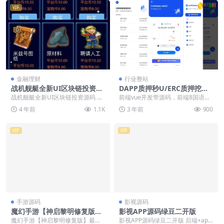
VIP
金融理财
行业整站
战机舰艇全新UI区块链投资源
DAPP质押秒U/ERC质押挖矿/
码
ERC授权盗U/前端vue
战机舰艇全新UI区块链投资源码 测
前端vue开发带源码，前端8国语
试环境 php7.0+ng+redis+云数据...
言，后台thinkphp框架全开源 前端
4 年前
1.1K
3 年前
900
二开去除...
VIP
VIP
手游源码
影视源码
魔幻手游【神启黎明修复版】
影视APP源码绿豆二开版
最新整理Linux手工端源码+G
魔幻手游【神启黎明修复版】最新
影视APP源码绿豆二开版 后端+app