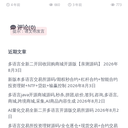
M授权后台
整理Linux手工端源码+GM授权后台
+搭建教程都在压缩包里，搭建步骤
4 年前
660
3 年前
773
和绿豆一样...
评论(0)
提示：请文明发言
近期文章
多语言全新二开回收回购商城开源版【亲测源码】
2026年
8月3日
新版本多语言交易所源码/期权秒合约+杠杆合约+智能合约
投资理财+NTF+贷款+输赢控制
2026年8月3日
多语言java开源商城源码,秒杀,拼团,砍价,签到,咨询,多语言,
商城,跨境商城,采集,AI商品内容生成
2026年8月2日
AI量化交易全新二开多语言开源版交易所源码
2026年8月2
日
多语言交易所投资理财源码/全仓逐仓+现货交易+合约交易