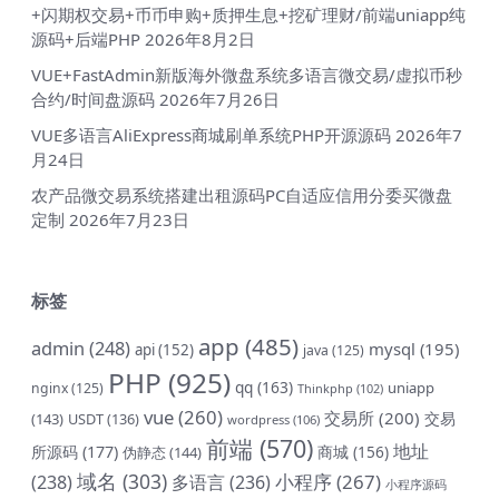
+闪期权交易+币币申购+质押生息+挖矿理财/前端uniapp纯
源码+后端PHP
2026年8月2日
VUE+FastAdmin新版海外微盘系统多语言微交易/虚拟币秒
合约/时间盘源码
2026年7月26日
VUE多语言AliExpress商城刷单系统PHP开源源码
2026年7
月24日
农产品微交易系统搭建出租源码PC自适应信用分委买微盘
定制
2026年7月23日
标签
app
(485)
admin
(248)
mysql
(195)
api
(152)
java
(125)
PHP
(925)
qq
(163)
uniapp
nginx
(125)
Thinkphp
(102)
vue
(260)
交易所
(200)
交易
(143)
USDT
(136)
wordpress
(106)
前端
(570)
地址
所源码
(177)
商城
(156)
伪静态
(144)
域名
(303)
小程序
(267)
(238)
多语言
(236)
小程序源码