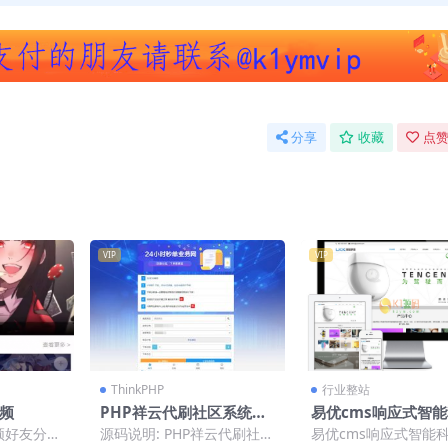
分享
收藏
点赞
VIP
VIP
ThinkPHP
行业整站
频
PHP祥云代刷社区系统自
易优cms响应式智
助下单源码 21套前台模板
设备类网站模板(带手
频好友分享
源码说明: PHP祥云代刷社区
易优cms响应式智能