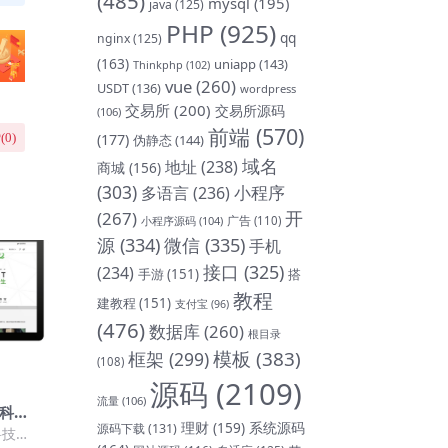
(485)
mysql
(195)
java
(125)
PHP
(925)
qq
nginx
(125)
(163)
uniapp
(143)
Thinkphp
(102)
vue
(260)
USDT
(136)
wordpress
交易所
(200)
交易所源码
(106)
前端
(570)
(177)
(
0
)
伪静态
(144)
域名
地址
(238)
商城
(156)
(303)
小程序
多语言
(236)
开
(267)
小程序源码
(104)
广告
(110)
源
(334)
微信
(335)
手机
接口
(325)
(234)
手游
(151)
搭
教程
建教程
(151)
支付宝
(96)
(476)
数据库
(260)
根目录
模板
(383)
框架
(299)
(108)
源码
(2109)
流量
(106)
能科技
理财
(159)
系统源码
机端)
源码下载
(131)
科技设