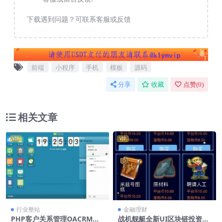
下载遇到问题？可联系客服或反馈
前端
小程序
手机
模板
源码
分享
收藏
点赞(
0
)
相关文章
VIP
VIP
行业整站
金融理财
PHP客户关系管理OACRM商
战机舰艇全新UI区块链投资源