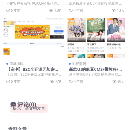
品进销存销售管理合同订单库
码
PHP客户关系管理OACRM商品进销
战机舰艇全新UI区块链投资源码 测
存财务管理跟单源码
存销售管理合同订单库存财务管理
试环境 php7.0+ng+redis+云数据...
5 年前
1.3K
4 年前
1.1K
跟单源码 演示...
VIP
VIP
商城源码
影视源码
【亲测】B2C全开源无加密单
新款UI的麻豆CMS/带教程/支
商户商城源码可二开双端自适
付已接
【亲测】B2C全开源无加密单商户
基于苹果CMS v10影视系统框架开
应
商城源码可二开双端自适应 全开源
发的前端模板，带会员中心，可设
5 年前
779
4 年前
975
的B2C商城，单...
置试看付费观看...
评论(0)
提示：请文明发言
近期文章