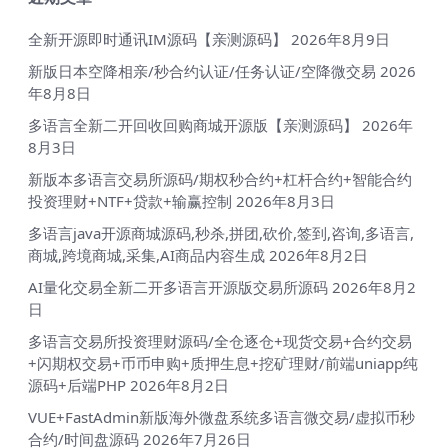
全新开源即时通讯IM源码【亲测源码】
2026年8月9日
新版日本空降相亲/秒合约认证/任务认证/空降微交易
2026
年8月8日
多语言全新二开回收回购商城开源版【亲测源码】
2026年
8月3日
新版本多语言交易所源码/期权秒合约+杠杆合约+智能合约
投资理财+NTF+贷款+输赢控制
2026年8月3日
多语言java开源商城源码,秒杀,拼团,砍价,签到,咨询,多语言,
商城,跨境商城,采集,AI商品内容生成
2026年8月2日
AI量化交易全新二开多语言开源版交易所源码
2026年8月2
日
多语言交易所投资理财源码/全仓逐仓+现货交易+合约交易
+闪期权交易+币币申购+质押生息+挖矿理财/前端uniapp纯
源码+后端PHP
2026年8月2日
VUE+FastAdmin新版海外微盘系统多语言微交易/虚拟币秒
合约/时间盘源码
2026年7月26日