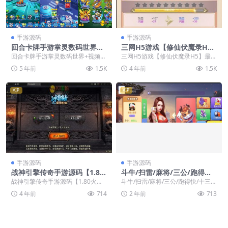
手游源码
手游源码
回合卡牌手游掌灵数码世界
三网H5游戏【修仙伏魔录H
+视频教程Win一键服务端+安
5】最新整理Linux手工服务端
回合卡牌手游掌灵数码世界+视频教
三网H5游戏【修仙伏魔录H5】最新
卓+在线内充
程Win一键服务端+安卓+在线内充
整理Linux手工服务端
5 年前
1.5K
4 年前
1.5K
VIP
VIP
手游源码
手游源码
战神引擎传奇手游源码【1.80
斗牛/扫雷/麻将/三公/跑得快/
火龙大陆加强版】最新整理Wi
十三水/扎金花等棋牌游戏
战神引擎传奇手游源码【1.80火龙
斗牛/扫雷/麻将/三公/跑得快/十三
n半手工服务端+充值后台
大陆加强版】最新整理Win半手工
水/扎金花等棋牌游戏
4 年前
714
2 年前
713
服务端+充值后...