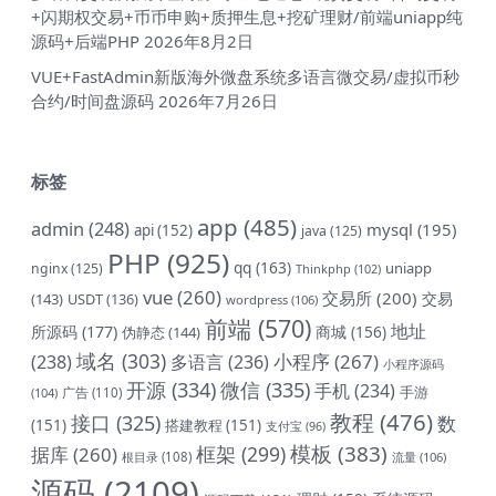
+闪期权交易+币币申购+质押生息+挖矿理财/前端uniapp纯
源码+后端PHP
2026年8月2日
VUE+FastAdmin新版海外微盘系统多语言微交易/虚拟币秒
合约/时间盘源码
2026年7月26日
标签
app
(485)
admin
(248)
mysql
(195)
api
(152)
java
(125)
PHP
(925)
qq
(163)
uniapp
nginx
(125)
Thinkphp
(102)
vue
(260)
交易所
(200)
交易
(143)
USDT
(136)
wordpress
(106)
前端
(570)
地址
所源码
(177)
商城
(156)
伪静态
(144)
域名
(303)
小程序
(267)
(238)
多语言
(236)
小程序源码
开源
(334)
微信
(335)
手机
(234)
手游
(104)
广告
(110)
教程
(476)
接口
(325)
数
(151)
搭建教程
(151)
支付宝
(96)
模板
(383)
框架
(299)
据库
(260)
根目录
(108)
流量
(106)
源码
(2109)