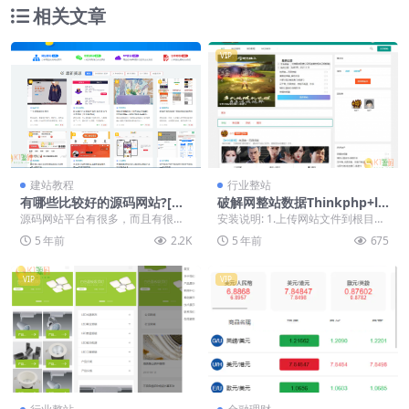
相关文章
VIP
建站教程
行业整站
有哪些比较好的源码网站?[站
破解网整站数据Thinkphp+la
长推荐]
yui版源码
源码网站平台有很多，而且有很多
安装说明: 1.上传网站文件到根目录
充会员可以免费使用全网站的源
解压缩 2.上传sql文件到数据库 3.修
5 年前
2.2K
5 年前
675
码，但是这种平台上基本...
改...
VIP
VIP