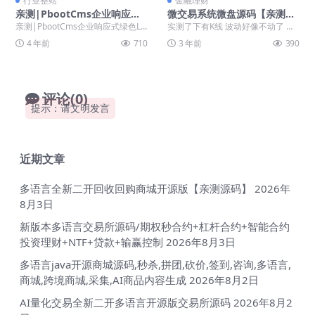
行业整站
金融理财
亲测|PbootCms企业响应式
微交易系统微盘源码【亲测源
绿色LED灯具照明网站源码模
码】
亲测|PbootCms企业响应式绿色LE
实测了下有K线 波动好像不动了 不
板下载
D灯具照明网站源码模板下载 Pboot
知道是不是需要接口啥的 也不懂这
4 年前
710
3 年前
390
C...
玩意 其他所有...
评论(0)
提示：请文明发言
近期文章
多语言全新二开回收回购商城开源版【亲测源码】
2026年
8月3日
新版本多语言交易所源码/期权秒合约+杠杆合约+智能合约
投资理财+NTF+贷款+输赢控制
2026年8月3日
多语言java开源商城源码,秒杀,拼团,砍价,签到,咨询,多语言,
商城,跨境商城,采集,AI商品内容生成
2026年8月2日
AI量化交易全新二开多语言开源版交易所源码
2026年8月2