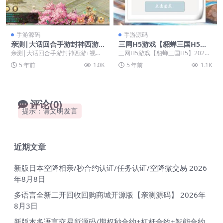
手游源码
手游源码
亲测|大话回合手游封神西游
三网H5游戏【貂蝉三国H5】2
+视频教程|Win手工服务端
021整理Linux手工服务端+G
亲测|大话回合手游封神西游+视频
三网H5游戏【貂蝉三国H5】2021
+安卓+运营后台
M授权后台【站长亲测】
教程|Win手工服务端+安卓+运营后
整理Linux手工服务端+GM授权后台
5 年前
1.0K
5 年前
1.1K
台 &nbs...
【站长...
评论(0)
提示：请文明发言
近期文章
新版日本空降相亲/秒合约认证/任务认证/空降微交易
2026
年8月8日
多语言全新二开回收回购商城开源版【亲测源码】
2026年
8月3日
新版本多语言交易所源码/期权秒合约+杠杆合约+智能合约