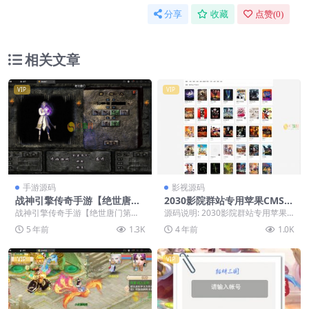
分享
收藏
点赞(
0
)
相关文章
VIP
VIP
手游源码
影视源码
战神引擎传奇手游【绝世唐门
2030影院群站专用苹果CMS1
第二季】2021整理服务端+武
0自适应手机电影整站源码影
战神引擎传奇手游【绝世唐门第二
源码说明: 2030影院群站专用苹果C
魂殿+唐门暗器+玄天功+魂力
视模板
季】2021整理服务端+武魂殿+唐门
MS10自适应手机电影整站源码影视
5 年前
1.3K
4 年前
1.0K
封号+魂环+武魂【站长亲测】
暗器+玄天功+...
模板 采...
VIP
VIP