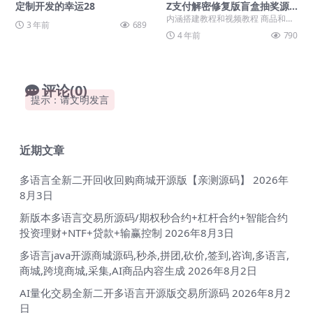
定制开发的幸运28
Z支付解密修复版盲盒抽奖源
码可微信登录注册免手机号
内涵搭建教程和视频教程 商品和盲
3 年前
689
+视频教程
盒可以在你程序里添加，设置概率
4 年前
790
等
评论(0)
提示：请文明发言
近期文章
多语言全新二开回收回购商城开源版【亲测源码】
2026年
8月3日
新版本多语言交易所源码/期权秒合约+杠杆合约+智能合约
投资理财+NTF+贷款+输赢控制
2026年8月3日
多语言java开源商城源码,秒杀,拼团,砍价,签到,咨询,多语言,
商城,跨境商城,采集,AI商品内容生成
2026年8月2日
AI量化交易全新二开多语言开源版交易所源码
2026年8月2
日