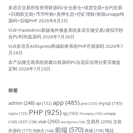
多语言交易所投资理财源码/全仓逐仓+现货交易+合约交易
+闪期权交易+币币申购+质押生息+挖矿理财/前端uniapp纯
源码+后端PHP
2026年8月2日
VUE+FastAdmin新版海外微盘系统多语言微交易/虚拟币秒
合约/时间盘源码
2026年7月26日
VUE多语言AliExpress商城刷单系统PHP开源源码
2026年7
月24日
农产品微交易系统搭建出租源码PC自适应信用分委买微盘
定制
2026年7月23日
标签
app
(485)
admin
(248)
mysql
(195)
api
(152)
java
(125)
PHP
(925)
qq
(163)
uniapp
nginx
(125)
Thinkphp
(102)
vue
(260)
交易所
(200)
交易
(143)
USDT
(136)
wordpress
(106)
前端
(570)
地址
所源码
(177)
商城
(156)
伪静态
(144)