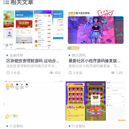
相关文章
VIP
VIP
金融理财
微信源码
区块链投资理财源码 运动步数
最新社区小程序源码修复版，
奖励系统源码 早起打卡奖励源
完整源码，带后台模块
这款投资理财的源码模式非常全
最新社区小程序源码修复版，完整
码 免签约支付接口 定投
面，定投短投、余额宝收益、运动
源码，带后台模块 源码截图：
3 年前
450
5 年前
1.4K
奖励等等，仿趣步的运动...
VIP
VIP
行业整站
行业整站