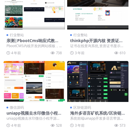
行业整站
行业整站
亲测|PbootCms响应式教育
thinkphp开源内核 资质证书
培训集团网站模板源码下载
网站源码 证书在线查询系统源
PbootCMS内核开发的网站模板，
证书在线查询系统,资质证书显示网
码 自适应手机端
该模板适用于教育培训网站、培训
站源码,证书查询自适应手机端 新鲜
4 年前
738
3 年前
610
机构网站等企业...
打包的证书在线...
VIP
微信源码
区块链源码
uniapp视频去水印微信小程序
海外多语言矿机系统/区块链云
源码/橘猫自定义接口PHP后
矿机/云算力矿机/多级分销
uniapp视频去水印微信小程序源码/
系统前端uinapp开发多语言带源
端去水印小程序源码
橘猫自定义接口PHP后端去水印小
码，后端thinkphp框架 系统功能符
4 年前
528
3 年前
573
程序源码 ...
合正常...