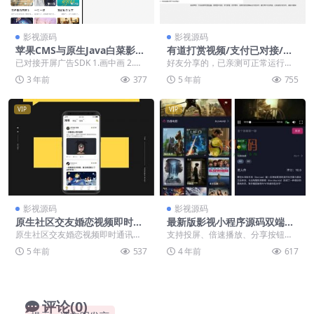
影视源码
影视源码
苹果CMS与原生Java白菜影视
有道打赏视频/支付已对接/自
App源码分享-高效对接指南
带资源
已对接开屏广告SDK 1.画中画 2.投
好友分享的，已亲测可正常运行。
屏 3.点播 4.播放前广告（支持视
自带资源，支付接口和入口域名在
3 年前
377
5 年前
755
频/...
说明里，东西如下: ...
VIP
VIP
影视源码
影视源码
原生社区交友婚恋视频即时通
最新版影视小程序源码双端源
讯双端APP源码 后端+H5源码
码、APP支付宝、QQ、百
原生社区交友婚恋视频即时通讯双
支持投屏、倍速播放、分享按钮、
+Android+IOS源码
度、微信四个平台通用带教程
端APP源码下载ONE兔2.0版 包含后
联系客服、返回按钮，转发等等 改
5 年前
537
4 年前
617
端、H5源...
源码并非泛滥的SG...
评论(0)