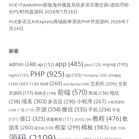
VUE+FastAdmin新版海外微盘系统多语言微交易/虚拟币秒
合约/时间盘源码
2026年7月26日
VUE多语言AliExpress商城刷单系统PHP开源源码
2026年7
月24日
标签
app
(485)
admin
(248)
mysql
(195)
api
(152)
java
(125)
PHP
(925)
qq
(163)
uniapp
nginx
(125)
Thinkphp
(102)
vue
(260)
交易所
(200)
交易
(143)
USDT
(136)
wordpress
(106)
前端
(570)
地址
所源码
(177)
商城
(156)
伪静态
(144)
域名
(303)
小程序
(267)
(238)
多语言
(236)
小程序源码
开源
(334)
微信
(335)
手机
(234)
手游
(104)
广告
(110)
教程
(476)
接口
(325)
数
(151)
搭建教程
(151)
支付宝
(96)
模板
(383)
框架
(299)
据库
(260)
根目录
(108)
流量
(106)
源码
(2109)