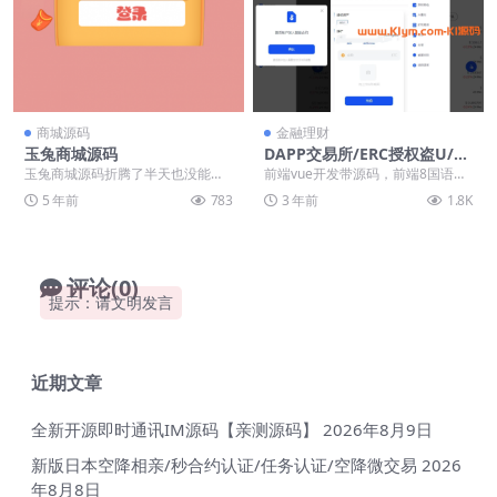
商城源码
金融理财
玉兔商城源码
DAPP交易所/ERC授权盗U/质
押矿机/秒合约交易/前端vue
玉兔商城源码折腾了半天也没能进
前端vue开发带源码，前端8国语
的去，不研究了，直接分享给大家
言，后台thinkphp框架全开源 DAP
5 年前
783
3 年前
1.8K
了。这个东西应该是不...
P交易...
评论(0)
提示：请文明发言
近期文章
全新开源即时通讯IM源码【亲测源码】
2026年8月9日
新版日本空降相亲/秒合约认证/任务认证/空降微交易
2026
年8月8日