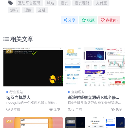
互助平台源码
域名
投资
投资理财
支付宝
源码
理财
金融
分享
收藏
点赞(
0
)
相关文章
VIP
VIP
行业整站
金融理财
tg双向机器人
新浪财经微盘源码 K线全修复
微盘源码 带余额宝 会员等级
nodejs写的一个双向机器人源码。
K线全修复微盘带余额宝会员等级等
财经系统源码
这玩意很简单 ，用chatgpt就可以
_微盘源码 UI看着简洁美观、确实
3 年前
379
3 年前
939
直接...
是一套不可多得...
VIP
置顶