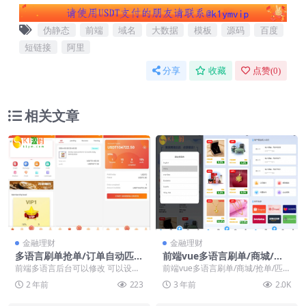
伪静态
前端
域名
大数据
模板
源码
百度
短链接
阿里
分享
收藏
点赞(
0
)
相关文章
金融理财
金融理财
多语言刷单抢单/订单自动匹
前端vue多语言刷单/商城/抢
配/分组杀打针/自动充值
单/匹配源码
前端多语言后台可以修改 可以设置
前端vue多语言刷单/商城/抢单/匹配
默认语言 默认地区时间限制 带有自
源码
2 年前
223
3 年前
2.0K
动充值的计划任...