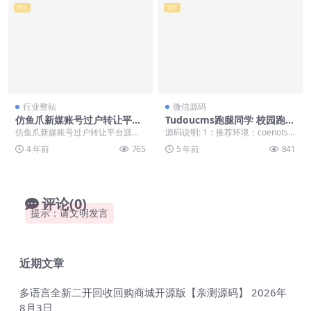
VIP
VIP
行业整站
微信源码
仿鱼爪新媒账号过户转让平台
Tudoucms跑腿同学 校园跑腿
源码友价内核账号交易系统平
小程序源码
仿鱼爪新媒账号过户转让平台源
源码说明: 1：推荐环境：coenots7
台源码
码，友价内核账号交易系统平台源
+wdcp3.2 coenots7+宝...
4 年前
765
5 年前
841
码，友价内核公众号服务...
评论(0)
提示：请文明发言
近期文章
多语言全新二开回收回购商城开源版【亲测源码】
2026年
8月3日