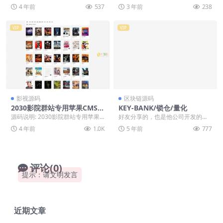
包+自动采集【亲测源码】
部分数据和自动采集规则，安装后
架开发，前段采用bootstrap框...
4 年前
537
3 年前
238
即可使用不用太...
VIP
VIP
影视源码
区块链源码
2030影院群站专用苹果CMS1
KEY-BANK/锁仓/量化
0自适应手机电影整站源码影
源码说明: 2030影院群站专用苹果C
好友分享的，也是他公司开发的东
视模板
MS10自适应手机电影整站源码影视
西，跑起来看了下，没看明白这东
4 年前
1.0K
5 年前
777
模板 采...
西怎么玩的，但是看起...
评论(0)
提示：请文明发言
近期文章