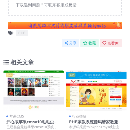
下载遇到问题？可联系客服或反馈
PHP
分享
收藏
点赞(
0
)
相关文章
VIP
VIP
苹果CMS
行业整站
开心版苹果cmsv10毛毛虫影
PHP家教系统源码请家教兼职
院青青绿电影网站+全数据打
家教网源码下载【亲测源码】
已经整合最新苹果cmsV10系统，带
本源码采用thinkphp+mysql主流框