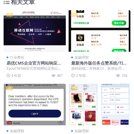
相关文章
VIP
VIP
行业整站
金融理财
易优CMS企业官方网站响应式
最新海外版任务点赞系统/TIK
营销网站定制公司网站模板下
TOK脸书任务平台/金币兑换系
EyouCMS响应式营销网站定制公司
源码前端二开独家UI，新增金币系
载「亲测源码」
统/前端VUE编译后源码
网站模板，易优CMS网站建设类企
统，用户完成获得是金币，然后需
4 年前
487
2 年前
156
业网站模板。...
要兑换成提现货币 ...
VIP
VIP
金融理财
金融理财