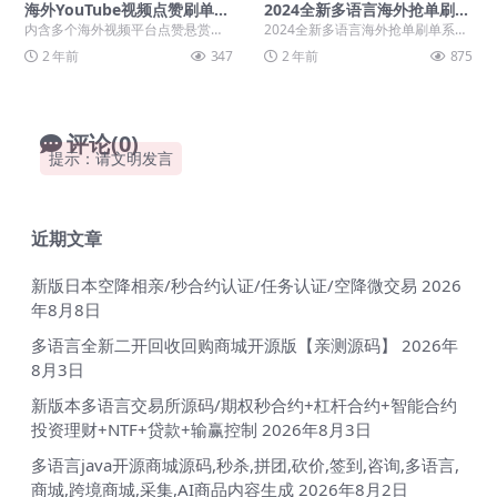
海外YouTube视频点赞刷单悬
2024全新多语言海外抢单刷单
赏任务投资理财源码/tiktok
系统源码
内含多个海外视频平台点赞悬赏任
2024全新多语言海外抢单刷单系统
国际版刷单理财源码
务，跟之前发布的那些系统玩法都
源码，前端使用vue开发带vue源
2 年前
347
2 年前
875
是差不多的， 也类似...
码，好像编译...
评论(0)
提示：请文明发言
近期文章
新版日本空降相亲/秒合约认证/任务认证/空降微交易
2026
年8月8日
多语言全新二开回收回购商城开源版【亲测源码】
2026年
8月3日
新版本多语言交易所源码/期权秒合约+杠杆合约+智能合约
投资理财+NTF+贷款+输赢控制
2026年8月3日
多语言java开源商城源码,秒杀,拼团,砍价,签到,咨询,多语言,
商城,跨境商城,采集,AI商品内容生成
2026年8月2日