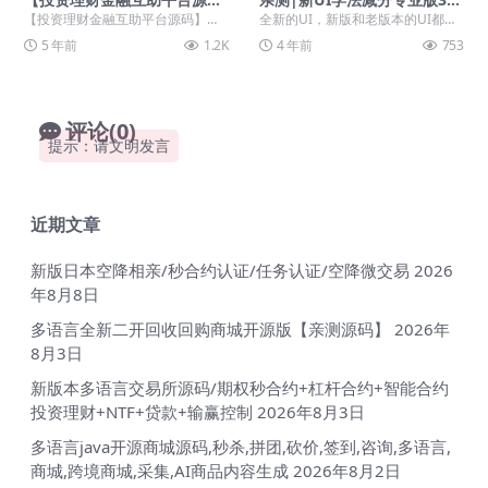
码】金融理财+遇见互助系统
35道题库学法减分专业版小程
【投资理财金融互助平台源码】金
全新的UI，新版和老版本的UI都在
+无限设置分销层级+快返分销
序源码下载
融理财+遇见互助系统+无限设置分
压缩包里面了。 这个是专业版的，
5 年前
1.2K
4 年前
753
销层级+快返分销 ...
而且题库特别全...
评论(0)
提示：请文明发言
近期文章
新版日本空降相亲/秒合约认证/任务认证/空降微交易
2026
年8月8日
多语言全新二开回收回购商城开源版【亲测源码】
2026年
8月3日
新版本多语言交易所源码/期权秒合约+杠杆合约+智能合约
投资理财+NTF+贷款+输赢控制
2026年8月3日
多语言java开源商城源码,秒杀,拼团,砍价,签到,咨询,多语言,
商城,跨境商城,采集,AI商品内容生成
2026年8月2日