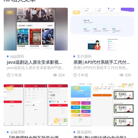
VIP
VIP
app源码
支付源码
java追剧达人原生安卓影视AP
亲测|API代付系统手工代付系
P源码 对接苹果CMS
统代付系统微信支付宝代付系
java追剧达人原生安卓影视APP源
亲测|API代付系统手工代付系统代
统代付程序
码 对接苹果CMS 修改版 java原生
付系统微信支付宝代付系统代付程
5 年前
634
5 年前
636
苹果...
序 搭建简单，有...
VIP
VIP
金融理财
微信源码
【投资理财金融互助平台源
亲测|新UI学法减分专业版342