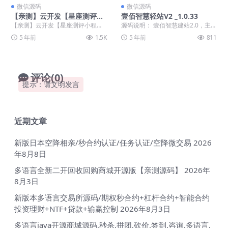
微信源码
微信源码
【亲测】云开发【星座测评小
壹佰智慧轻站V2 _1.0.33
程序+流量主】星座运势小程
【亲测】云开发【星座测评小程序
源码说明： 壹佰智慧建站2.0，主打
序源码
+流量主】星座运势小程序源码 今
3分钟全平台建站，微信，支付宝，
5 年前
1.5K
5 年前
811
天给大家带来一款星...
头条，抖音，...
评论(0)
提示：请文明发言
近期文章
新版日本空降相亲/秒合约认证/任务认证/空降微交易
2026
年8月8日
多语言全新二开回收回购商城开源版【亲测源码】
2026年
8月3日
新版本多语言交易所源码/期权秒合约+杠杆合约+智能合约
投资理财+NTF+贷款+输赢控制
2026年8月3日
多语言java开源商城源码,秒杀,拼团,砍价,签到,咨询,多语言,