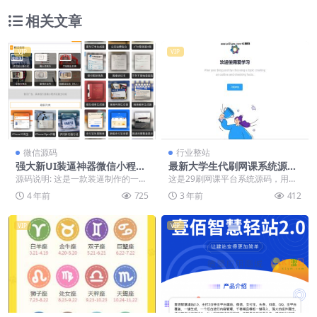
相关文章
VIP
VIP
微信源码
行业整站
强大新UI装逼神器微信小程序
最新大学生代刷网课系统源码
源码 多模板支持多种流量主模
刷网课平台系统源码
源码说明: 这是一款装逼制作的一款
这是29刷网课平台系统源码，用于
式
微信小程序源码 我原本想数一下有
刷网课等亲测可用，使用前，用户
4 年前
725
3 年前
412
多少个模板，但...
需要先将源码下载至...
VIP
VIP