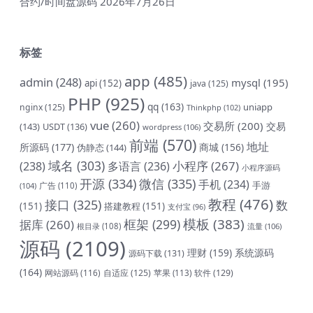
合约/时间盘源码
2026年7月26日
标签
app
(485)
admin
(248)
mysql
(195)
api
(152)
java
(125)
PHP
(925)
qq
(163)
uniapp
nginx
(125)
Thinkphp
(102)
vue
(260)
交易所
(200)
交易
(143)
USDT
(136)
wordpress
(106)
前端
(570)
地址
所源码
(177)
商城
(156)
伪静态
(144)
域名
(303)
小程序
(267)
(238)
多语言
(236)
小程序源码
开源
(334)
微信
(335)
手机
(234)
手游
(104)
广告
(110)
教程
(476)
接口
(325)
数
(151)
搭建教程
(151)
支付宝
(96)
模板
(383)
框架
(299)
据库
(260)
根目录
(108)
流量
(106)
源码
(2109)
理财
(159)
系统源码
源码下载
(131)
(164)
网站源码
(116)
自适应
(125)
软件
(129)
苹果
(113)