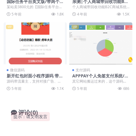
国际任务平台英文版/带两个小
亲测|个人商城带回收功能B2C
游戏/国际版任务平台/抖音分
商城系统拼团拼购优惠折扣秒
某站卖3800元的【国际任务平台】
个人商城带回收功能B2C商城系统
享点赞任务平台源码
杀源码下载
英文版/带两个小游戏/国际版任务平
源码 拼团拼购优惠折扣秒杀源码下
5 年前
1.8K
4 年前
1.5K
台/抖音分享...
载 二开了回收功...
VIP
VIP
微信源码
支付源码
新开红包封面小程序源码 带总
APPPAY个人免签支付系统/微
端支持开下级站新开红包封面
信免签支付/码支付系统
源码带流量主，支持对接广告、邀
其它网站搬运过来的，这个源码也
小程序源码 带总端支持开下级
请助力模式、在线下单购买、头像
是精品的市面上也是很少的，这套
5 年前
1.1K
5 年前
686
站
在线生成功能，这款源...
单微信支付的是没有支...
评论(0)
提示：请文明发言