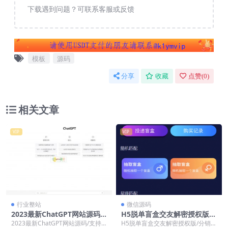
下载遇到问题？可联系客服或反馈
模板
源码
分享
收藏
点赞(
0
)
相关文章
VIP
VIP
行业整站
微信源码
2023最新ChatGPT网站源码/
H5脱单盲盒交友解密授权版/
支持用户付费套餐+赚取收益
分销提现/存取小纸条盲盒匹配
2023最新ChatGPT网站源码/支持
H5脱单盲盒交友解密授权版/分销提