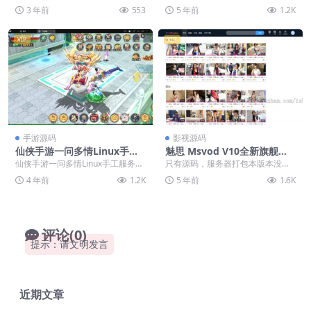
管理平台/免签支付/可封装AP
用户付费套餐+赚取收益 搭建教
现/存取小纸条盲盒匹配管理平台/免
3 年前
553
5 年前
1.2K
P/带教程
程： 第一...
签支付/可封...
VIP
VIP
手游源码
影视源码
仙侠手游一问多情Linux手工
魅思 Msvod V10全新旗舰版
服务端+GM授权后台+本地热
本视频网站系统
仙侠手游一问多情Linux手工服务端
只有源码，服务器打包本版本没有
新资源「亲测源码」
+GM授权后台+本地热新资源「亲
任何教程，源码自行研究，无售
4 年前
1.2K
5 年前
1.6K
测源码」
后！ 魅思 Msvod...
评论(0)
提示：请文明发言
近期文章