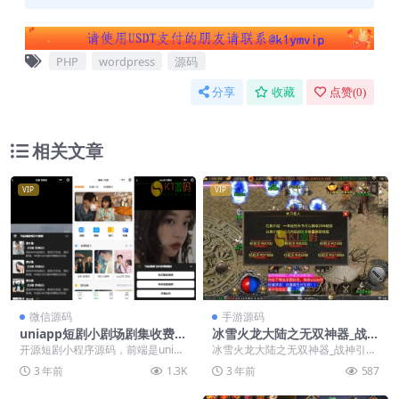
PHP
wordpress
源码
分享
收藏
点赞(
0
)
相关文章
VIP
VIP
微信源码
手游源码
uniapp短剧小剧场剧集收费短
冰雪火龙大陆之无双神器_战神
剧小程序H5开源源码下载【亲
引擎传奇手游-2023年3月最新
开源短剧小程序源码，前端是uniap
冰雪火龙大陆之无双神器_战神引擎
测源码】
打包win服务端源码视频架设
p的，服务端fastadmin源码无加密
传奇手游-2023年3月最新打包win
3 年前
1.3K
3 年前
587
教程-多大陆-十二生肖-转生-变
授权...
服务端源码...
身-GM后台工具-苹果ios安卓