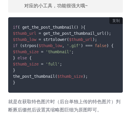
对应的小工具，功能很强大哦~
复制
if
$thumb_url
$thumb_low
 = strtolower(
$thumb_url
if
 (strpos(
$thumb_low
, 
'.gif'
) === 
false
$thumb_size
 = 
'thumbnail'
;

} 
else
$thumb_size
 = 
'full'
;

}

the_post_thumbnail(
$thumb_size
);

}
就是在获取特色图片时（后台单独上传的特色图片）判
断厥后缀然后设置其缩略图巨细为原图即可。