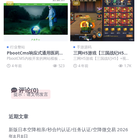
双端版本
VIP
VIP
行业整站
手游源码
PbootCms响应式通用医药制
三网H5游戏【三国战纪H5】
药类企业网站模板HTML5农业
+视频教程Linux手工服务端
PbootCMS内核开发的网站模板，
三网H5游戏【三国战纪H5】+视频
园林网站源码下载「亲测源
+源码
该模板适用于医药制药网站、农业
教程Linux手工服务端+源码
4 年前
523
4 年前
1.7K
码」
园林网站等企业...
评论(0)
提示：请文明发言
近期文章
新版日本空降相亲/秒合约认证/任务认证/空降微交易
2026
年8月8日