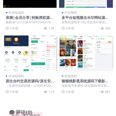
区块链源码
行业整站
亲测|会员分享|转账授权源码
多平台短视频去水印网站源码
usdt授权源码|附带详细安装
短视频解析网站源码 快手小红
昵称:jk123123jk Email:chixun7931
全新抖音快手小红书去水印系统网
文档
书抖音去水印网站源码
9@163.com ...
站源码 | 支持几十种平台。支持打
5 年前
1.7K
3 年前
346
包APP，或者用...
VIP
VIP
区块链源码
影视源码
原生合约交易所源码/原生安卓
猕猴桃影视系统源码下载影视
+IOS端源码 币币+OTC承兑商
APP源码下载
（交易所源码搭建）公司技术QQ：
追影兔开发源码 绿豆源码/绿豆影
+永续合约
34401713，最新版源码 好友分享
视/小乌2.1/猕猴桃影视 追影兔新版
5 年前
1.1K
3 年前
681
的，和之前...
本整体结构...
评论(0)
提示：请文明发言