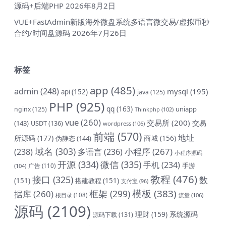
源码+后端PHP
2026年8月2日
VUE+FastAdmin新版海外微盘系统多语言微交易/虚拟币秒
合约/时间盘源码
2026年7月26日
标签
app
(485)
admin
(248)
mysql
(195)
api
(152)
java
(125)
PHP
(925)
qq
(163)
uniapp
nginx
(125)
Thinkphp
(102)
vue
(260)
交易所
(200)
交易
(143)
USDT
(136)
wordpress
(106)
前端
(570)
地址
所源码
(177)
商城
(156)
伪静态
(144)
域名
(303)
小程序
(267)
(238)
多语言
(236)
小程序源码
开源
(334)
微信
(335)
手机
(234)
手游
(104)
广告
(110)
教程
(476)
接口
(325)
数
(151)
搭建教程
(151)
支付宝
(96)
模板
(383)
框架
(299)
据库
(260)
根目录
(108)
流量
(106)
源码
(2109)
理财
(159)
系统源码
源码下载
(131)