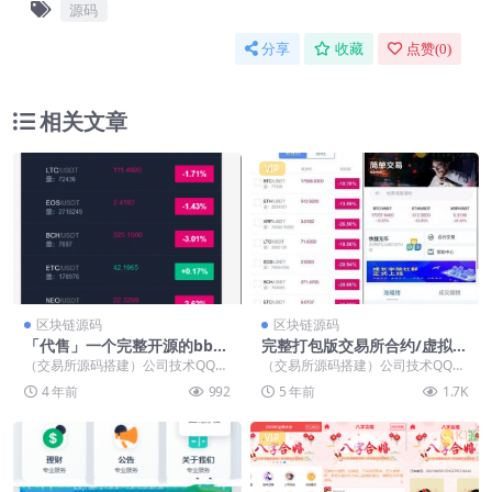
源码
分享
收藏
点赞(
0
)
相关文章
VIP
区块链源码
区块链源码
「代售」一个完整开源的bba
完整打包版交易所合约/虚拟币
nk,前端改html
区块链源码下载
（交易所源码搭建）公司技术QQ：
（交易所源码搭建）公司技术QQ：
34401713，最新版源码 这段时间
34401713，最新版源码 未测试、
4 年前
992
5 年前
1.7K
很多朋友在...
没有教程、...
VIP