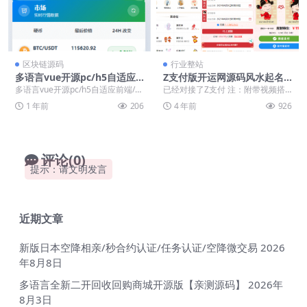
区块链源码
行业整站
多语言vue开源pc/h5自适应
Z支付版开运网源码风水起名|
前端/秒合约/币币/永续合约/
算姻缘|易经周易|占卜开运源
多语言vue开源pc/h5自适应前端/秒
已经对接了Z支付 注：附带视频搭
挖矿/交易所源码【亲测源码】
码|八字算命|算财运等「站长
合约/币币/永续合约/挖矿/交易所源
建教程 支持微信/支付宝H5和电脑
1 年前
206
4 年前
926
亲测」
码 ...
端扫码支付、手...
评论(0)
提示：请文明发言
近期文章
新版日本空降相亲/秒合约认证/任务认证/空降微交易
2026
年8月8日
多语言全新二开回收回购商城开源版【亲测源码】
2026年
8月3日