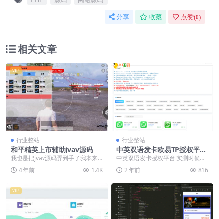
分享
收藏
点赞(
0
)
相关文章
VIP
置顶
行业整站
行业整站
和平精英上市辅助jvav源码
中英双语发卡欧易TP授权平台
【亲测源码】
我也是把jvav源码弄到手了我本来
中英双语发卡授权平台 实测时候数
想自己一个人独吞的 我想了想还是
据库导入异常 不知道是有问题还是
4 年前
1.4K
2 年前
816
给你们吧让你们...
可能环境不一致 ...
VIP