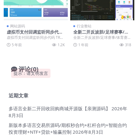
网站源码
行业整站
虚拟币支付回调监听同步代码
全新二开反波胆/足球赛事/体
TRX TRC20波场钱包PHP开发
育赛事/竞猜源码/前后端分离/
虚拟币支付回调监听同步代码 TRX
全新二开反波胆/足球赛事/体育赛
示例源码
开源版【亲测源码】
TRC20波场钱包PHP开发示例源码
事/竞猜源码/前后端分离/开源版 独
5 年前
1.2K
1 年前
318
PHP...
家二开/已对...
评论(0)
提示：请文明发言
近期文章
多语言全新二开回收回购商城开源版【亲测源码】
2026年
8月3日
新版本多语言交易所源码/期权秒合约+杠杆合约+智能合约
投资理财+NTF+贷款+输赢控制
2026年8月3日