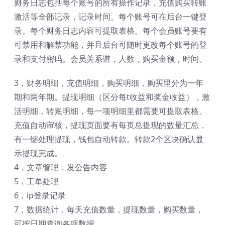
财务日志包括每个账号的所有操作记录，充值购买转账
激活等全部记录，记录时间。每个账号可在后台一键登
录。每个财务日志内容可提取表格。每个会员账号要有
可禁用和解禁功能，并且后台可随时更改每个账号的登
录和支付密码。会员关系谱，人数，购买金额，时间。
3，财务明细，充值明细，购买明细，购买里分为一年
期和两年期。提现明细（区分每t收益和奖金收益），激
活明细，转账明细，每一项明细里都需要可提取表格。
充值自动审核，提现页面要有每页总提现的数量汇总，
有一键处理提现，钱包自动转款。转款2个区块确认显
示提现完成。
4，文章管理，发公告内容
5，工单处理
6，ip登录记录
7，数据统计，每天充值数量，提现数量，购买数量，
可按日期查询各项数据。