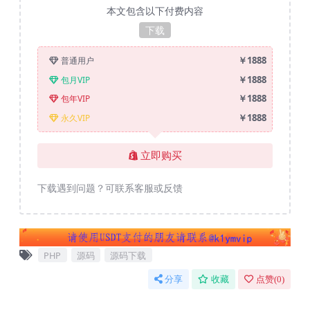
本文包含以下付费内容
下载
￥1888
普通用户
￥1888
包月VIP
￥1888
包年VIP
￥1888
永久VIP
立即购买
下载遇到问题？可联系客服或反馈
PHP
源码
源码下载
分享
收藏
点赞(
0
)