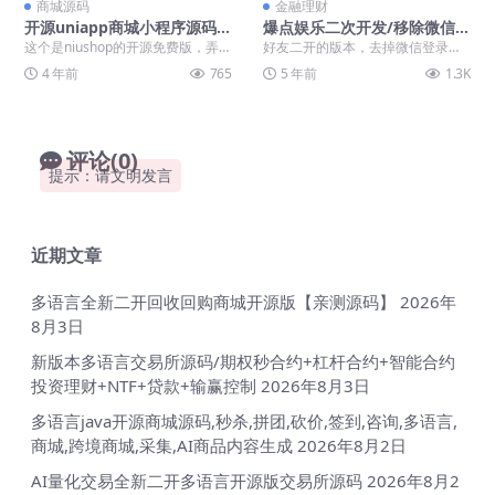
商城源码
金融理财
开源uniapp商城小程序源码下
爆点娱乐二次开发/移除微信登
载「亲测源码」
录
这个是niushop的开源免费版，弄到
好友二开的版本，去掉微信登录，
了一份uniapp的源码（我不知道他
和K1源码网之前改的那份不一样。
4 年前
765
5 年前
1.3K
们官方...
支付已接过z支付，...
评论(0)
提示：请文明发言
近期文章
多语言全新二开回收回购商城开源版【亲测源码】
2026年
8月3日
新版本多语言交易所源码/期权秒合约+杠杆合约+智能合约
投资理财+NTF+贷款+输赢控制
2026年8月3日
多语言java开源商城源码,秒杀,拼团,砍价,签到,咨询,多语言,
商城,跨境商城,采集,AI商品内容生成
2026年8月2日
AI量化交易全新二开多语言开源版交易所源码
2026年8月2