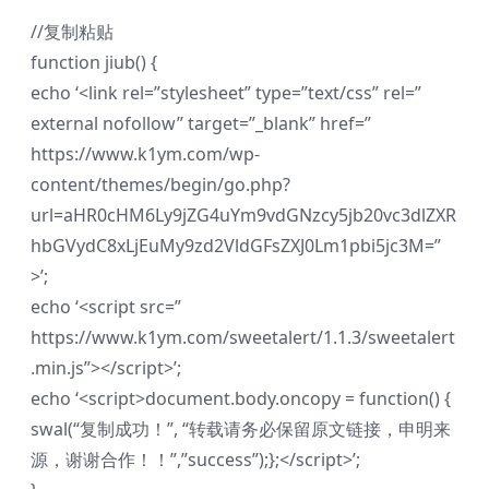
//复制粘贴
function jiub() {
echo ‘<link rel=”stylesheet” type=”text/css” rel=”
external nofollow” target=”_blank” href=”
https://www.k1ym.com/wp-
content/themes/begin/go.php?
url=aHR0cHM6Ly9jZG4uYm9vdGNzcy5jb20vc3dlZXR
hbGVydC8xLjEuMy9zd2VldGFsZXJ0Lm1pbi5jc3M=”
>’;
echo ‘<script src=”
https://www.k1ym.com/sweetalert/1.1.3/sweetalert
.min.js”></script>’;
echo ‘<script>document.body.oncopy = function() {
swal(“复制成功！”, “转载请务必保留原文链接，申明来
源，谢谢合作！！”,”success”);};</script>’;