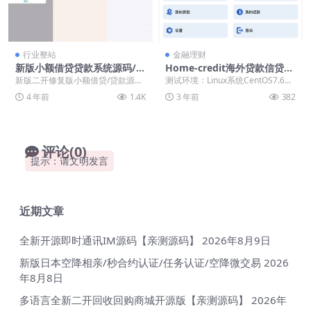
行业整站
金融理财
新版小额借贷贷款系统源码/新
Home-credit海外贷款信贷产
增推广APP下载页面/内附搭建
品源码/用户自定义弹窗消息/v
新版二开修复版小额借贷/贷款源码
测试环境：Linux系统CentOS7.6、
教程
ue编译后前端
新增推广APP下载页面，源码已进
宝塔、PHP7.3、MySQL5.6...
4 年前
1.4K
3 年前
382
行多次更新迭代...
评论(0)
提示：请文明发言
近期文章
全新开源即时通讯IM源码【亲测源码】
2026年8月9日
新版日本空降相亲/秒合约认证/任务认证/空降微交易
2026
年8月8日
多语言全新二开回收回购商城开源版【亲测源码】
2026年