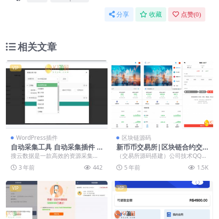
分享
收藏
点赞(
0
)
相关文章
VIP
WordPress插件
区块链源码
自动采集工具 自动采集插件 E
新币币交易所|区块链合约交
MLOG搜云数据 资源采集插件
易所|USDT秒合约/杠杆/C2C
搜云数据是一款高效的资源采集插
（交易所源码搭建）公司技术QQ：
法币交易
件，现在升级为自动采集工具，提
34401713，最新版源码 服务器需
3 年前
442
5 年前
1.5K
供一键自动云抓取、验...
要支持： ...
VIP
VIP