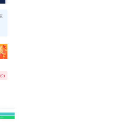
盗
(
0
)