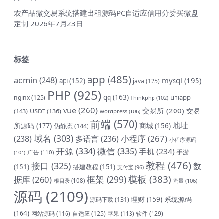
农产品微交易系统搭建出租源码PC自适应信用分委买微盘
定制
2026年7月23日
标签
app
(485)
admin
(248)
mysql
(195)
api
(152)
java
(125)
PHP
(925)
qq
(163)
uniapp
nginx
(125)
Thinkphp
(102)
vue
(260)
交易所
(200)
交易
(143)
USDT
(136)
wordpress
(106)
前端
(570)
地址
所源码
(177)
商城
(156)
伪静态
(144)
域名
(303)
小程序
(267)
(238)
多语言
(236)
小程序源码
开源
(334)
微信
(335)
手机
(234)
手游
(104)
广告
(110)
教程
(476)
接口
(325)
数
(151)
搭建教程
(151)
支付宝
(96)
模板
(383)
框架
(299)
据库
(260)
根目录
(108)
流量
(106)
源码
(2109)
理财
(159)
系统源码
源码下载
(131)
(164)
网站源码
(116)
自适应
(125)
软件
(129)
苹果
(113)