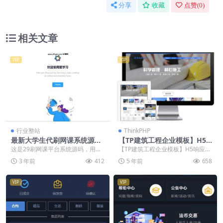
分享
收藏
点赞(
0
)
相关文章
VIP
VIP
行业整站
ThinkPHP
最新大学生代刷网课系统源码
【TP建筑工程企业模板】H5
刷网课平台系统源码
响应式网站建设工程集团公司
这是29刷网课平台系统源码，用于
【TP建筑工程企业模板】H5响应式
展现网址THINKPHP源码
刷网课等亲测可用，使用前，用户
网站建设工程集团公司展现网址THI
3 年前
412
5 年前
658
需要先将源码下载至...
NKPHP源...
VIP
VIP