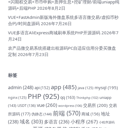
+闪期权交易+币币申购+质押生息+挖矿理财/前端uniapp纯
源码+后端PHP
2026年8月2日
VUE+FastAdmin新版海外微盘系统多语言微交易/虚拟币秒
合约/时间盘源码
2026年7月26日
VUE多语言AliExpress商城刷单系统PHP开源源码
2026年7
月24日
农产品微交易系统搭建出租源码PC自适应信用分委买微盘
定制
2026年7月23日
标签
app
(485)
admin
(248)
mysql
(195)
api
(152)
java
(125)
PHP
(925)
qq
(163)
uniapp
nginx
(125)
Thinkphp
(102)
vue
(260)
交易所
(200)
交易
(143)
USDT
(136)
wordpress
(106)
前端
(570)
地址
所源码
(177)
商城
(156)
伪静态
(144)
域名
(303)
小程序
(267)
(238)
多语言
(236)
小程序源码