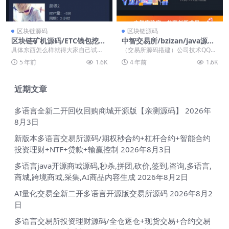
区块链源码
区块链源码
区块链矿机源码/ETC钱包挖矿
中智交易所/bzizan/java源码/
源码/带交易市场/带教程
带详细说明
具体东西怎么样就得大家自己试下
（交易所源码搭建）公司技术QQ：
了，大概功能如下： 1，创业众筹
34401713，最新版源码 好友分享
5 年前
1.6K
4 年前
1.6K
模式，其它矿机源码...
的版本，看...
近期文章
多语言全新二开回收回购商城开源版【亲测源码】
2026年
8月3日
新版本多语言交易所源码/期权秒合约+杠杆合约+智能合约
投资理财+NTF+贷款+输赢控制
2026年8月3日
多语言java开源商城源码,秒杀,拼团,砍价,签到,咨询,多语言,
商城,跨境商城,采集,AI商品内容生成
2026年8月2日
AI量化交易全新二开多语言开源版交易所源码
2026年8月2
日
多语言交易所投资理财源码/全仓逐仓+现货交易+合约交易