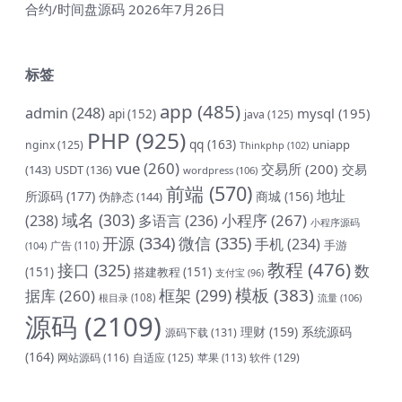
合约/时间盘源码
2026年7月26日
标签
app
(485)
admin
(248)
mysql
(195)
api
(152)
java
(125)
PHP
(925)
qq
(163)
uniapp
nginx
(125)
Thinkphp
(102)
vue
(260)
交易所
(200)
交易
(143)
USDT
(136)
wordpress
(106)
前端
(570)
地址
所源码
(177)
商城
(156)
伪静态
(144)
域名
(303)
小程序
(267)
(238)
多语言
(236)
小程序源码
开源
(334)
微信
(335)
手机
(234)
手游
(104)
广告
(110)
教程
(476)
接口
(325)
数
(151)
搭建教程
(151)
支付宝
(96)
模板
(383)
框架
(299)
据库
(260)
根目录
(108)
流量
(106)
源码
(2109)
理财
(159)
系统源码
源码下载
(131)
(164)
网站源码
(116)
自适应
(125)
软件
(129)
苹果
(113)