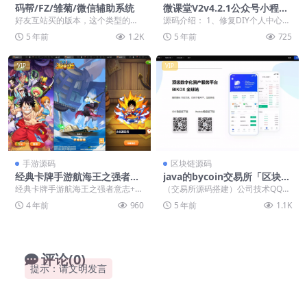
码帮/FZ/雏菊/微信辅助系统
微课堂V2v4.2.1公众号小程序
+插件+前端
好友互站买的版本，这个类型的程
源码介绍： 1、修复DIY个人中心页
序好像一直都没流通过，只是相对
面点击头像昵称无法同步微信头像
5 年前
1.2K
5 年前
725
冷门一些。K1源码网...
昵称问题。 2...
VIP
VIP
手游源码
区块链源码
经典卡牌手游航海王之强者意
java的bycoin交易所「区块链
志+视频教程Win半手工服务
源码」
经典卡牌手游航海王之强者意志+视
（交易所源码搭建）公司技术QQ：
端+GM后台+安卓苹果双端
频教程Win半手工服务端+GM后台
34401713，最新版源码 好友打包
4 年前
960
5 年前
1.1K
「亲测源码」
+安卓苹果双端...
回来的，但...
评论(0)
提示：请文明发言