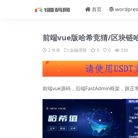
首页
wordpres
前端vue版哈希竞猜/区块链哈希
2 年前
金融理财
0
0
330
前端vue源码，后端FastAdmin框架，跟正