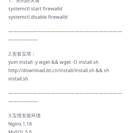
1、关闭防火墙
systemctl start firewalld
systemctl disable firewalld
————————————————————————
——————-
2.安装宝塔：
yum install -y wget && wget -O install.sh
http://download.bt.cn/install/install.sh && sh
install.sh
————————————————————————
——————-
3.宝塔安装环境
Nginx 1.18
MySQL 5.6