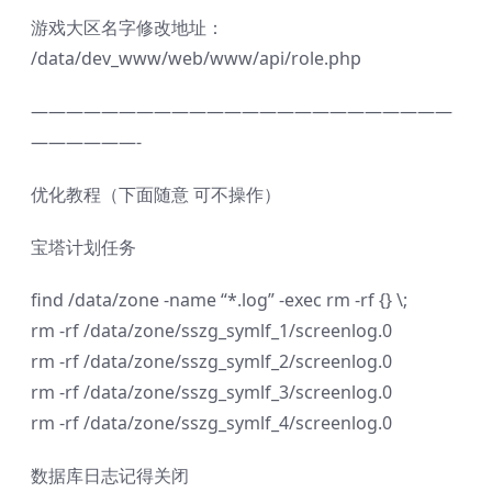
游戏大区名字修改地址：
/data/dev_www/web/www/api/role.php
————————————————————————
——————-
优化教程（下面随意 可不操作）
宝塔
计划任务
find /data/zone -name “*.log” -exec rm -rf {} \;
rm -rf /data/zone/sszg_symlf_1/screenlog.0
rm -rf /data/zone/sszg_symlf_2/screenlog.0
rm -rf /data/zone/sszg_symlf_3/screenlog.0
rm -rf /data/zone/sszg_symlf_4/screenlog.0
数据库日志记得关闭