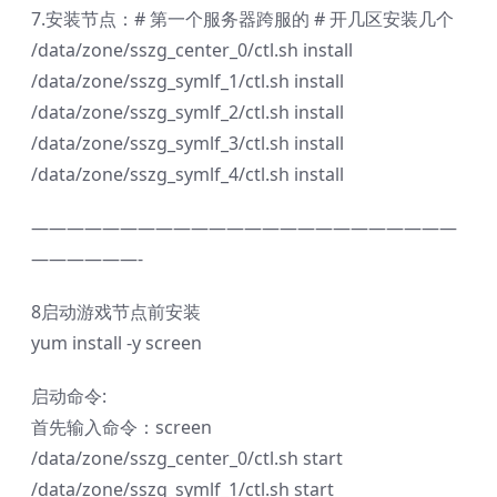
7.安装节点：# 第一个服务器跨服的 # 开几区安装几个
/data/zone/sszg_center_0/ctl.sh install
/data/zone/sszg_symlf_1/ctl.sh install
/data/zone/sszg_symlf_2/ctl.sh install
/data/zone/sszg_symlf_3/ctl.sh install
/data/zone/sszg_symlf_4/ctl.sh install
————————————————————————
——————-
8启动游戏节点前安装
yum install -y screen
启动命令:
首先输入命令：screen
/data/zone/sszg_center_0/ctl.sh start
/data/zone/sszg_symlf_1/ctl.sh start