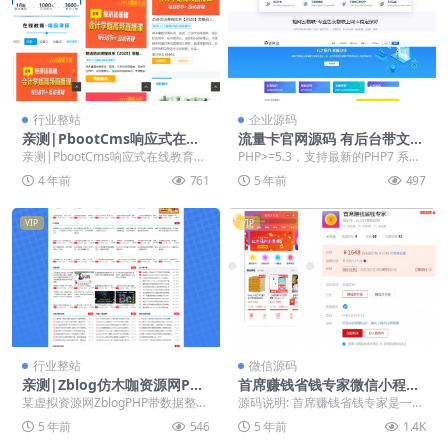
行业整站
企业源码
亲测|PbootCms响应式在线
流量卡官网源码 有后台带文章
教育培训机构教育培训类网站
系统 附带文章系统更好的进行
亲测|PbootCms响应式在线教育培
PHP>=5.3，支持最新的PHP7 系统
模板
网站SEO的优化及推广
训机构教育培训类网站模板 PbootC
认采用Sqlite数据库，放入P...
4 年前
761
5 年前
497
MS...
VIP
VIP
行业整站
微信源码
亲测|Zblog仿木咖资源网PHP
首席赚钱省钱专家微信小程序
带数据整站源码下载
源码 优惠商品专属的购物小程
某虚拟资源网ZblogPHP带数据整站
源码说明: 首席赚钱省钱专家是一款
序
打包。含大平台VIP精品资源，分类
“多平台”优惠商品专属的购物小程
5 年前
546
5 年前
1.4K
有网站源...
序，平台直接对...