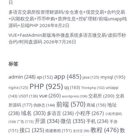
日
多语言交易所投资理财源码/全仓逐仓+现货交易+合约交易
+闪期权交易+币币申购+质押生息+挖矿理财/前端uniapp纯
源码+后端PHP
2026年8月2日
VUE+FastAdmin新版海外微盘系统多语言微交易/虚拟币秒
合约/时间盘源码
2026年7月26日
标签
app
(485)
admin
(248)
mysql
(195)
api
(152)
java
(125)
PHP
(925)
qq
(163)
uniapp
nginx
(125)
Thinkphp
(102)
vue
(260)
交易所
(200)
交易
(143)
USDT
(136)
wordpress
(106)
前端
(570)
地址
所源码
(177)
商城
(156)
伪静态
(144)
域名
(303)
小程序
(267)
(238)
多语言
(236)
小程序源码
开源
(334)
微信
(335)
手机
(234)
手游
(104)
广告
(110)
教程
(476)
接口
(325)
数
(151)
搭建教程
(151)
支付宝
(96)