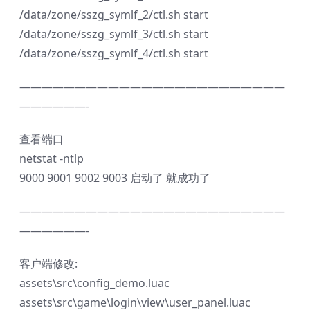
/data/zone/sszg_symlf_2/ctl.sh start
/data/zone/sszg_symlf_3/ctl.sh start
/data/zone/sszg_symlf_4/ctl.sh start
————————————————————————
——————-
查看端口
netstat -ntlp
9000 9001 9002 9003 启动了 就成功了
————————————————————————
——————-
客户端修改:
assets\src\config_demo.luac
assets\src\game\login\view\user_panel.luac