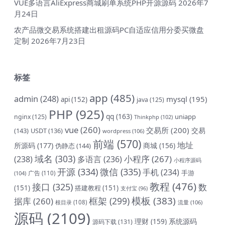
VUE多语言AliExpress商城刷单系统PHP开源源码
2026年7
月24日
农产品微交易系统搭建出租源码PC自适应信用分委买微盘
定制
2026年7月23日
标签
app
(485)
admin
(248)
mysql
(195)
api
(152)
java
(125)
PHP
(925)
qq
(163)
uniapp
nginx
(125)
Thinkphp
(102)
vue
(260)
交易所
(200)
交易
(143)
USDT
(136)
wordpress
(106)
前端
(570)
地址
所源码
(177)
商城
(156)
伪静态
(144)
域名
(303)
小程序
(267)
(238)
多语言
(236)
小程序源码
开源
(334)
微信
(335)
手机
(234)
手游
(104)
广告
(110)
教程
(476)
接口
(325)
数
(151)
搭建教程
(151)
支付宝
(96)
模板
(383)
框架
(299)
据库
(260)
根目录
(108)
流量
(106)
源码
(2109)
理财
(159)
系统源码
源码下载
(131)