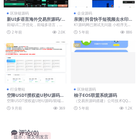
区块链源码
企业源码
新UI多语言海外交易所源码/
亲测|抖音快手短视频去水印
永续合约/秒合约/锁仓挖矿/前
微信小程序源码下载
前端UI二开优化，前端多语言，手
K1源码网已测试无问题 小程序无需
端uniapp
机uniapp，pc端vue开发，后端PH
服务器搭建，内含接口，支持抖
2 年前
2.0K
5 年前
886
P的l...
音，快手图集，皮皮...
VIP
VIP
行业整站
区块链源码
空降USDT授权盗U秒U源码/
柚子EOS联盟系统源码
前端html+后端PHP【亲测源
空降USDT授权盗U秒U源码/前端ht
（交易所源码搭建）公司技术QQ：
码】
ml+后端PHP
34401713，最新版源码 源码说明:
9 月前
369
5 年前
1.2K
跑了一...
评论(0)
提示：请文明发言