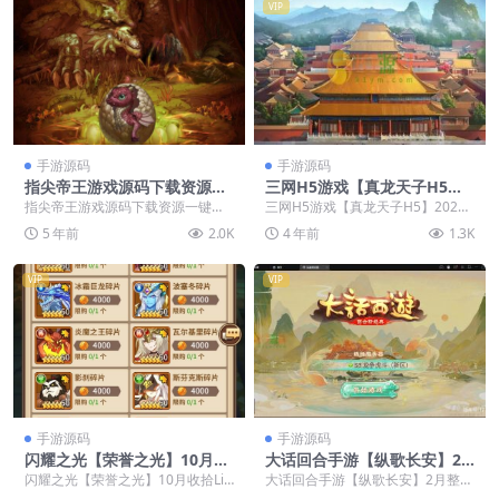
VIP
手游源码
手游源码
指尖帝王游戏源码下载资源一
三网H5游戏【真龙天子H5】2
键服务端+安卓端+教程
022整理Win半手工服务端
指尖帝王游戏源码下载资源一键服
三网H5游戏【真龙天子H5】2022
【亲测源码】
务端+安卓端+教程 骑着巨龙，调度
整理Win半手工服务端【亲测源
5 年前
2.0K
4 年前
1.3K
你的军队，占领地...
码】
VIP
VIP
手游源码
手游源码
闪耀之光【荣誉之光】10月收
大话回合手游【纵歌长安】2
拾Linux手艺服务端+安卓+G
月整理Linux手工服务端+运营
闪耀之光【荣誉之光】10月收拾Lin
大话回合手游【纵歌长安】2月整理
M后台【站长亲测】
后台
ux手艺服务端+安卓+GM后台【站
Linux手工服务端+运营后台