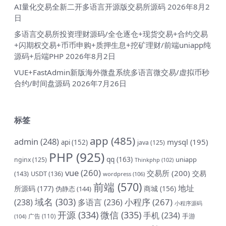
AI量化交易全新二开多语言开源版交易所源码
2026年8月2
日
多语言交易所投资理财源码/全仓逐仓+现货交易+合约交易
+闪期权交易+币币申购+质押生息+挖矿理财/前端uniapp纯
源码+后端PHP
2026年8月2日
VUE+FastAdmin新版海外微盘系统多语言微交易/虚拟币秒
合约/时间盘源码
2026年7月26日
标签
app
(485)
admin
(248)
mysql
(195)
api
(152)
java
(125)
PHP
(925)
qq
(163)
uniapp
nginx
(125)
Thinkphp
(102)
vue
(260)
交易所
(200)
交易
(143)
USDT
(136)
wordpress
(106)
前端
(570)
地址
所源码
(177)
商城
(156)
伪静态
(144)
域名
(303)
小程序
(267)
(238)
多语言
(236)
小程序源码
开源
(334)
微信
(335)
手机
(234)
手游
(104)
广告
(110)