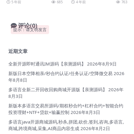
5 年前
685
4 年前
763
长亲测】 ...
评论(0)
提示：请文明发言
近期文章
全新开源即时通讯IM源码【亲测源码】
2026年8月9日
新版日本空降相亲/秒合约认证/任务认证/空降微交易
2026
年8月8日
多语言全新二开回收回购商城开源版【亲测源码】
2026年
8月3日
新版本多语言交易所源码/期权秒合约+杠杆合约+智能合约
投资理财+NTF+贷款+输赢控制
2026年8月3日
多语言java开源商城源码,秒杀,拼团,砍价,签到,咨询,多语言,
商城,跨境商城,采集,AI商品内容生成
2026年8月2日