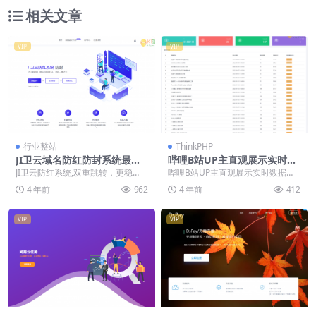
相关文章
VIP
VIP
行业整站
ThinkPHP
JI卫云域名防红防封系统最新
哔哩B站UP主直观展示实时数
版源码免授权
据源码分享b站Up主实时信息
JI卫云防红系统,双重跳转，更稳
哔哩B站UP主直观展示实时数据源
获取展示PHP源码
定，生成短链接均支持QQ.微信内
码分享b站Up主实时信息获取展示P
4 年前
962
4 年前
412
部直接打开支持i...
HP源码 功能...
VIP
VIP