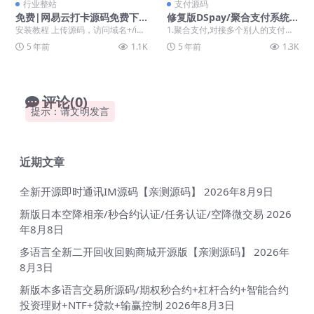
行业整站
支付源码
免费|网易云打卡源码免费下
修复版DSpay/聚合支付系统/
载/网易云日常听歌300首/网
带轮询/带监听端APP
安装教程 上传源码，访问域名+/ins
1.聚合支付,对接多个别人的支付通
易云收费打卡源码
tall 进行安装！ 伪静态代码 loc...
道，让别人对接自己，赚取支付的
5 年前
1.1K
5 年前
1.3K
手续费差 2.增...
评论(0)
提示：请文明发言
近期文章
全新开源即时通讯IM源码【亲测源码】
2026年8月9日
新版日本空降相亲/秒合约认证/任务认证/空降微交易
2026
年8月8日
多语言全新二开回收回购商城开源版【亲测源码】
2026年
8月3日
新版本多语言交易所源码/期权秒合约+杠杆合约+智能合约
投资理财+NTF+贷款+输赢控制
2026年8月3日