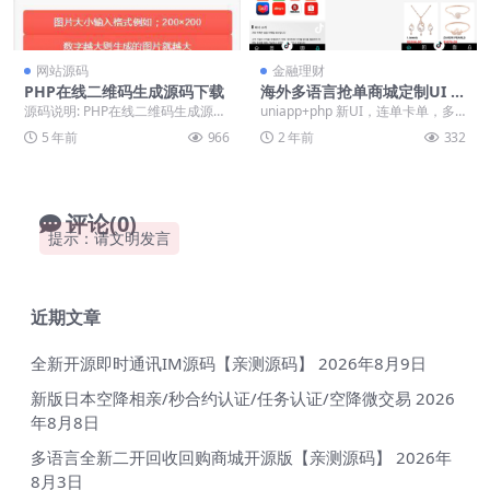
网站源码
金融理财
PHP在线二维码生成源码下载
海外多语言抢单商城定制UI ti
ktok多语言海外刷单/抢单系
源码说明: PHP在线二维码生成源码
uniapp+php 新UI，连单卡单，多
统/订单自动匹配系统/连单卡
本源码非第三方接口，属于phpqrc
语言配置
5 年前
966
2 年前
332
单
ode...
评论(0)
提示：请文明发言
近期文章
全新开源即时通讯IM源码【亲测源码】
2026年8月9日
新版日本空降相亲/秒合约认证/任务认证/空降微交易
2026
年8月8日
多语言全新二开回收回购商城开源版【亲测源码】
2026年
8月3日