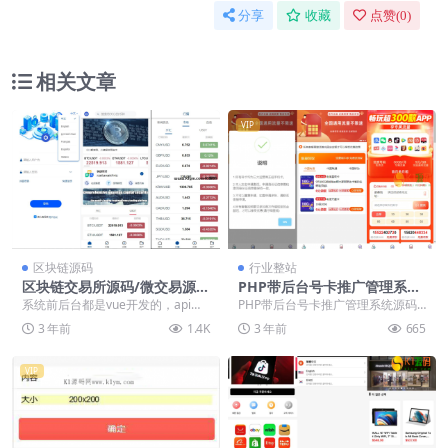
分享
收藏
点赞(
0
)
相关文章
VIP
区块链源码
行业整站
区块链交易所源码/微交易源
PHP带后台号卡推广管理系统
码/六国微盘源码/支持 虚拟
源码下载【亲测源码】
系统前后台都是vue开发的，api端
PHP带后台号卡推广管理系统源码
币-外汇/期货/股指/债劵/贵金
是php的，K线对接付费的阿里云 前
下载 这款源码虽然小，但是服务人
3 年前
1.4K
3 年前
665
端语言︰...
群还是非常精准的...
VIP