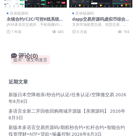
区块链源码
区块链源码
永续合约/C2C/可控K线系统 |
dapp交易所源码虚拟币综合
Java/Vue全栈开源 | 含矿池/
股票交易所源码 支持跟单 直
JAVA多语言交易所，手机电脑VUE
支持市场股票交易、现货交易、合
质押模块【多语言交易所源
播【海外多语言区块链交易所
开源带源码 系统功能：永续合约、
约交易、期货交易、期权交易+交割
1 年前
445
6 月前
194
码】
系统源码】
交割合约、现...
+矿机等等核心功能...
评论(0)
提示：请文明发言
近期文章
新版日本空降相亲/秒合约认证/任务认证/空降微交易
2026
年8月8日
多语言全新二开回收回购商城开源版【亲测源码】
2026年
8月3日
新版本多语言交易所源码/期权秒合约+杠杆合约+智能合约
投资理财+NTF+贷款+输赢控制
2026年8月3日