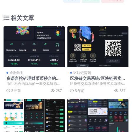
相关文章
VIP
金融理财
区块链源码
多语言挖矿理财币币秒合约开
区块链交易系统/区块链买卖系
源交易所源码【俄语版】
统/区块链交易所源码
币币 秒合约玩法的一套交易所源码
区块链交易系统/区块链买卖系统/区
这个版本搭建简单 有手就行 不需
块链交易所源码 注：k线好像不
2 年前
287
3 年前
387
要es环境...
行，自行修复